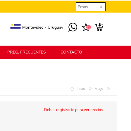
Montevideo - Uruguay
(0)
PREG. FRECUENTES
CONTACTO
elmax
Berlina Home
Inicio
Viaje
erlina Home Jardín
Berlina Home Textil
Debes registrarte para ver precios
KLGO
SHPLAST