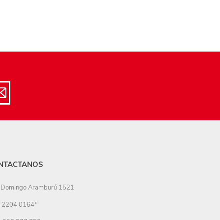
NTACTANOS
Domingo Aramburú 1521
2204 0164*