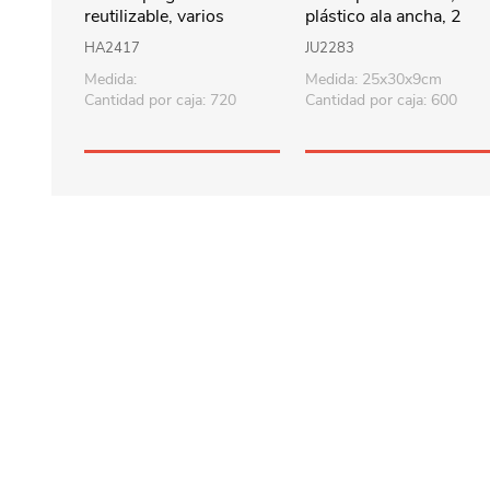
reutilizable, varios
plástico ala ancha, 2
diseños
diseños
HA2417
JU2283
Medida:
Medida: 25x30x9cm
Cantidad por caja: 720
Cantidad por caja: 600