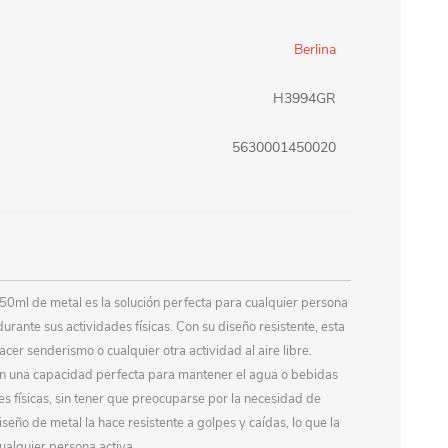
erlina Travel
mom
Berlina
H3994GR
RAINHA
Maxeb
5630001450020
oofix
BEIFA
estway
Jilong
50ml de metal es la solución perfecta para cualquier persona
rante sus actividades físicas. Con su diseño resistente, esta
T&G
Armoric
hacer senderismo o cualquier otra actividad al aire libre.
on una capacidad perfecta para mantener el agua o bebidas
s físicas, sin tener que preocuparse por la necesidad de
seño de metal la hace resistente a golpes y caídas, lo que la
ualquier persona activa.