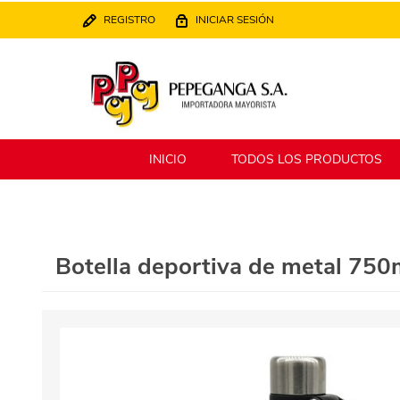
REGISTRO
INICIAR SESIÓN
INICIO
TODOS LOS PRODUCTOS
Berlina
Filippo
Botella deportiva de metal 750
MATPack
XALINGO
Alklin
Winning Star