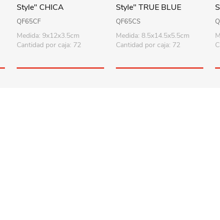
Playa y piscina
Style" CHICA
Style" TRUE BLUE
S
DAMA
QF65CF
QF65CS
Q
Juguetes para jardín
Medida: 9x12x3.5cm
Medida: 8.5x14.5x5.5cm
M
Rodados
Cantidad por caja: 72
Cantidad por caja: 72
C
Mobiliario-adornos-acces.
Instrumentos musicales
Casas,castillos y muebles
Amansaloco-spinner-
trompo
Ciencia
Juegos de salón
Bloques para armar