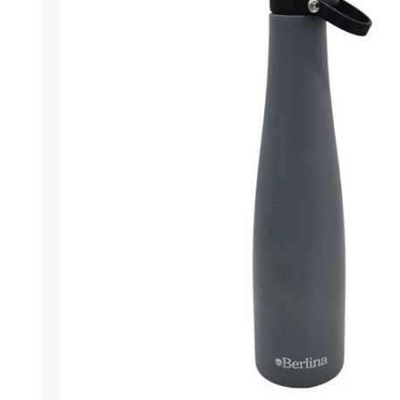
Berlina Air
GPLAST
BERLINA GLASS
GALA
Berlina Home Muebles
Berlina Outdoor
HOCO
PILTUR
KEMEI
Beauty Angel
Ninguna
Sote