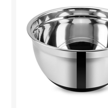
Berlina Air
GPLAST
BERLINA GLASS
GALA
Berlina Home Muebles
Berlina Outdoor
HOCO
PILTUR
KEMEI
Beauty Angel
Ninguna
Sote