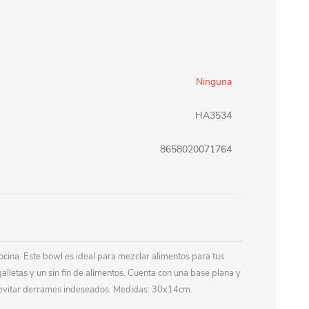
erlina Travel
mom
Ninguna
RAINHA
Maxeb
HA3534
oofix
BEIFA
8658020071764
estway
Jilong
T&G
Armoric
ocina. Este bowl es ideal para mezclar alimentos para tus
galletas y un sin fin de alimentos. Cuenta con una base plana y
y evitar derrames indeseados. Medidas: 30x14cm.