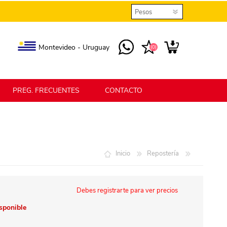
Montevideo - Uruguay
(0)
PREG. FRECUENTES
CONTACTO
elmax
Berlina Home
Inicio
Repostería
erlina Home Jardín
Berlina Home Textil
Debes registrarte para ver precios
isponible
KLGO
SHPLAST