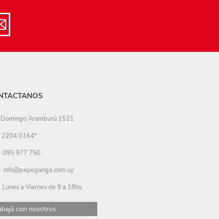
NTACTANOS
Domingo Aramburú 1521
2204 0164*
095 977 750
info@pepeganga.com.uy
Lunes a Viernes de 9 a 18hs.
abajá con nosotros