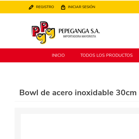
REGISTRO
INICIAR SESIÓN
INICIO
TODOS LOS PRODUCTOS
Berlina
Filippo
Bowl de acero inoxidable 30cm 
MATPack
XALINGO
Alklin
Winning Star