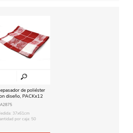
epasador de poliéster
on diseño, PACKx12
arios colores
A2875
edida: 37x61cm
antidad por caja: 50