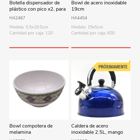
Botella dispensador de
Bowl de acero inoxidable
plástico con pico x2, para
19cm
salsas, en bolsa
HA2467
HA4454
Medida: 5.5x18.5cm
Medida: 19x5cm
Cantidad por caja: 120
Cantidad por caja: 600
Bowl compotera de
Caldera de acero
melamina
inoxidable 2.5L, mango
combinado, en caja, varios