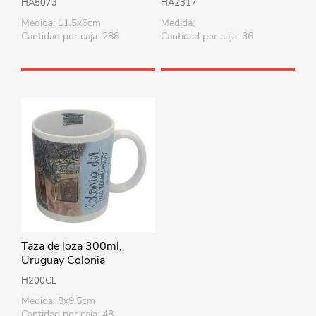
HA5073
HA2317
colores
Medida: 11.5x6cm
Medida:
Cantidad por caja: 288
Cantidad por caja: 36
Taza de loza 300ml,
Uruguay Colonia
H200CL
Medida: 8x9.5cm
Cantidad por caja: 48