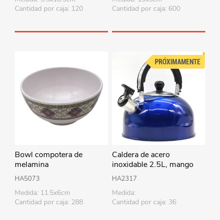
Cantidad por caja: 120
Cantidad por caja: 600
Bowl compotera de
Caldera de acero
melamina
inoxidable 2.5L, mango
combinado, en caja, varios
HA5073
HA2317
colores
Medida: 11.5x6cm
Medida:
Cantidad por caja: 288
Cantidad por caja: 36