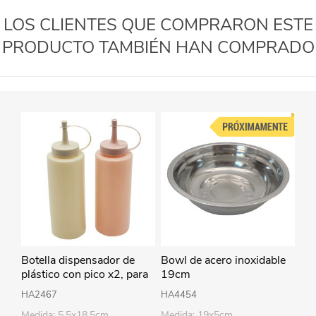
LOS CLIENTES QUE COMPRARON ESTE
PRODUCTO TAMBIÉN HAN COMPRADO
Botella dispensador de
Bowl de acero inoxidable
plástico con pico x2, para
19cm
salsas, en bolsa
HA2467
HA4454
Medida: 5.5x18.5cm
Medida: 19x5cm