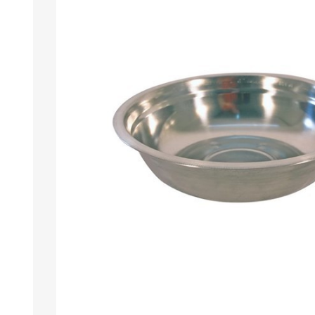
Berlina Air
GPLAST
BERLINA GLASS
GALA
Berlina Home Muebles
Berlina Outdoor
HOCO
PILTUR
KEMEI
Beauty Angel
Ninguna
Sote