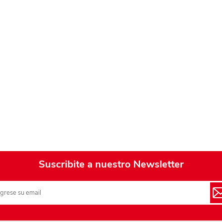
Playa y piscina
Juguetes para jardín
Rodados
Mobiliario-adornos-acces.
Instrumentos musicales
Casas,castillos y muebles
Amansaloco-spinner-
trompo
Ciencia
Suscribite a nuestro Newsletter
Juegos de salón
Bloques para armar