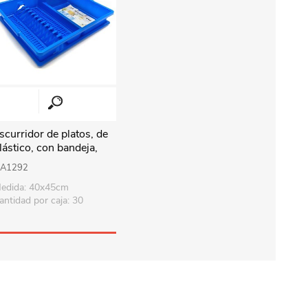
scurridor de platos, de
lástico, con bandeja,
arios colores
A1292
edida: 40x45cm
antidad por caja: 30