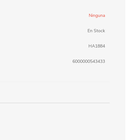
erlina Travel
mom
Ninguna
En Stock
RAINHA
Maxeb
HA1884
6000000543433
oofix
BEIFA
estway
Jilong
T&G
Armoric