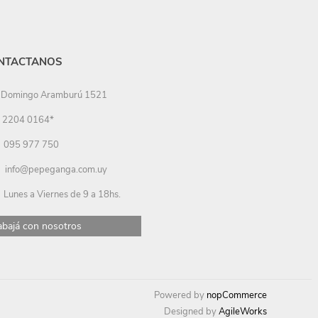
NTACTANOS
Domingo Aramburú 1521
2204 0164*
095 977 750
info@pepeganga.com.uy
Lunes a Viernes de 9 a 18hs.
abajá con nosotros
Powered by
nopCommerce
Designed by
AgileWorks