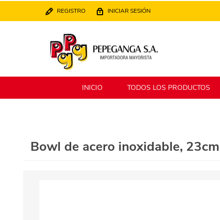
REGISTRO
INICIAR SESIÓN
INICIO
TODOS LOS PRODUCTOS
Berlina
Filippo
Bowl de acero inoxidable, 23cm
MATPack
XALINGO
Alklin
Winning Star