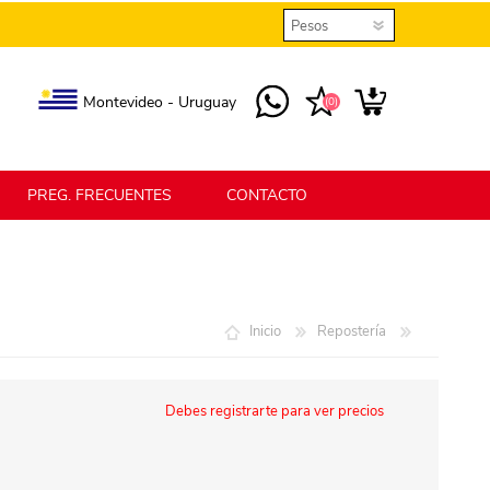
Montevideo - Uruguay
(0)
PREG. FRECUENTES
CONTACTO
elmax
Berlina Home
Inicio
Repostería
erlina Home Jardín
Berlina Home Textil
Debes registrarte para ver precios
KLGO
SHPLAST