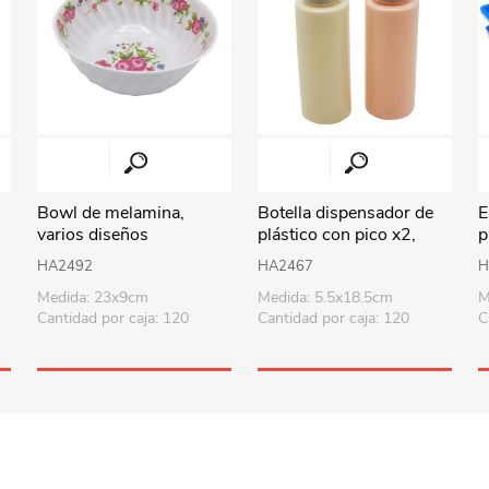
Perfumería
Textil hogar
Pelotas
Dama
Repostería
Aromatizadores y velas
Deportes - Gimnasia
Caballero
Sorpresitas
Iluminación
Vehículos y pistas
Suministros p/fiesta
Relojes
Muñecos de acción
Tecnología
Costura y manualidades
Herramientas
Audio
Bowl de melamina,
Botella dispensador de
E
varios diseños
plástico con pico x2,
p
Uruguay
Revestimientos
Armas y juegos de policía
Accesorios
para salsas, en bolsa
v
HA2492
HA2467
H
Viaje
Didácticos
Parlantes
Medida: 23x9cm
Medida: 5.5x18.5cm
M
Cantidad por caja: 120
Cantidad por caja: 120
C
Todos los productos
Puzzles-Pizarras-Compus
Arte y manualidades
Peluches
Animales y dinosaurios