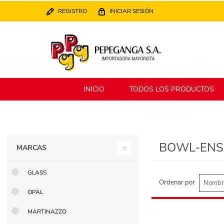
REGISTRO
INICIAR SESIÓN
INICIO
TODOS LOS PRODUCTOS
Berlina
Filippo
BOWL-ENS
MARCAS
MATPack
XALINGO
GLASS
Ordenar por
OPAL
Alklin
Winning Star
MARTINAZZO