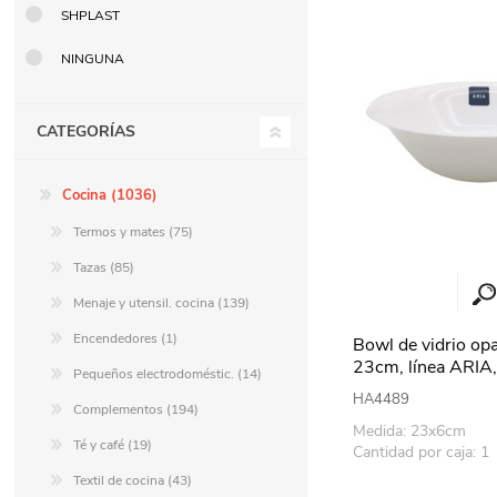
SHPLAST
Berlina Air
GPLAST
NINGUNA
CATEGORÍAS
BERLINA GLASS
GALA
Cocina (1036)
Berlina Home Muebles
Berlina Outdoor
Termos y mates (75)
Tazas (85)
Menaje y utensil. cocina (139)
HOCO
PILTUR
Encendedores (1)
Bowl de vidrio op
23cm, línea ARIA
Pequeños electrodoméstic. (14)
KEMEI
Beauty Angel
HA4489
Complementos (194)
Medida: 23x6cm
Té y café (19)
Cantidad por caja: 1
Ninguna
Sote
Textil de cocina (43)