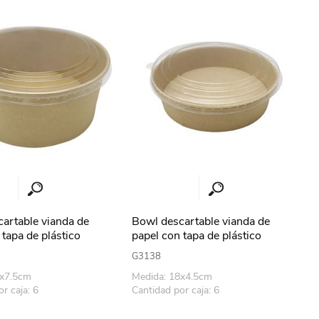
erlina Travel
mom
RAINHA
Maxeb
oofix
BEIFA
estway
Jilong
artable vianda de
Bowl descartable vianda de
 tapa de plástico
papel con tapa de plástico
 PACK x50
700ml, PACK x50
T&G
Armoric
G3138
8x7.5cm
Medida: 18x4.5cm
r caja: 6
Cantidad por caja: 6