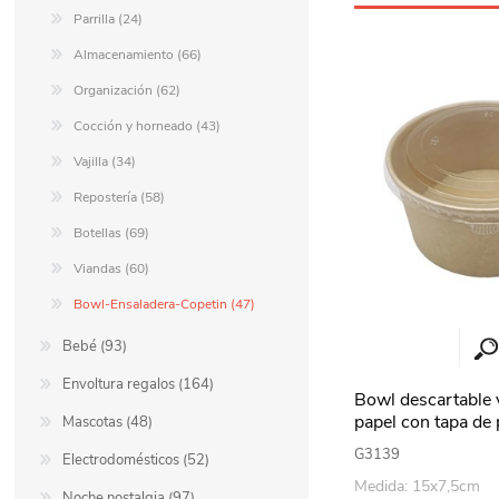
Parrilla (24)
Almacenamiento (66)
Organización (62)
Cocción y horneado (43)
Vajilla (34)
Repostería (58)
Botellas (69)
Viandas (60)
Bowl-Ensaladera-Copetin (47)
Bebé (93)
Envoltura regalos (164)
Bowl descartable 
papel con tapa de 
Mascotas (48)
800ml, PACK x5
G3139
Electrodomésticos (52)
Medida: 15x7,5cm
Noche nostalgia (97)