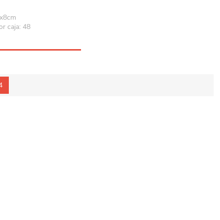
2x8cm
r caja: 48
4