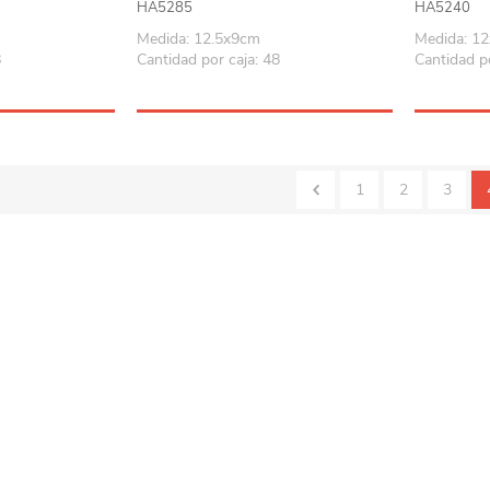
HA5285
HA5240
Playa y piscina
Medida: 12.5x9cm
Medida: 1
Juguetes para jardín
8
Cantidad por caja: 48
Cantidad po
Rodados
Mobiliario-adornos-acces.
Instrumentos musicales
1
2
3
Casas,castillos y muebles
Amansaloco-spinner-
trompo
Ciencia
Juegos de salón
Bloques para armar