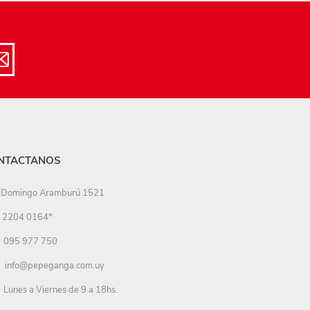
NTACTANOS
Domingo Aramburú 1521
2204 0164*
095 977 750
info@pepeganga.com.uy
Lunes a Viernes de 9 a 18hs.