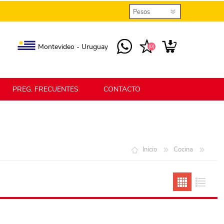
Montevideo - Uruguay
(0)
PREG. FRECUENTES
CONTACTO
elmax
Berlina Home
Inicio
Cocina
erlina Home Jardín
Berlina Home Textil
KLGO
SHPLAST