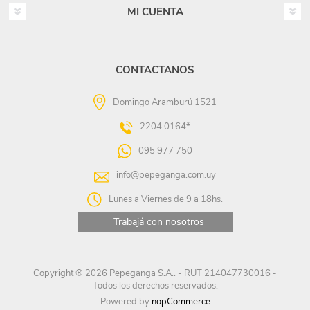
MI CUENTA
CONTACTANOS
Domingo Aramburú 1521
2204 0164*
095 977 750
info@pepeganga.com.uy
Lunes a Viernes de 9 a 18hs.
Trabajá con nosotros
Copyright ® 2026 Pepeganga S.A.. - RUT 214047730016 -
Todos los derechos reservados.
Powered by
nopCommerce