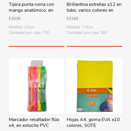
Tijera punta roma con
Brillantina estrellas x12 en
mango anatómico, en
tubo, varios colores en
cartón, varios colores
bolsa
E3039
E3160
Medida: 13cm
Medida: 7.5cm
Cantidad por caja: 720
Cantidad por caja: 360
Marcador resaltador flúo
Hojas A4, goma EVA x10
x4, en estuche PVC
colores, SOTE