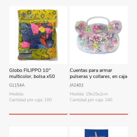
Globo FILIPPO 10"
Cuentas para armar
multicolor, bolsa x50
pulseras y collares, en caja
de plástico
G1154A
JA2403
Medida:
Medida: 19x15x2cm
Cantidad por caja: 100
Cantidad por caja: 240