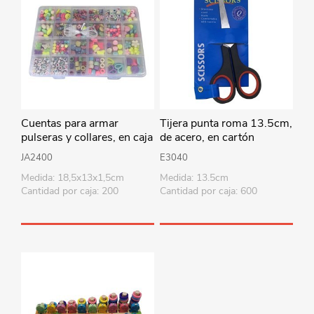
Cuentas para armar
Tijera punta roma 13.5cm,
pulseras y collares, en caja
de acero, en cartón
de plástico
JA2400
E3040
Medida: 18,5x13x1,5cm
Medida: 13.5cm
Cantidad por caja: 200
Cantidad por caja: 600