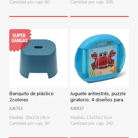
Cantidad por caja: 60
Cantidad por caja: 100
Banquito de plástico
Juguete antiestrés, puzzle
2colores
giratorio, 4 diseños para
armar, en blister
JU6751
JU6937
Medida: 28x22x19cm
Medida: 12x10x2.5cm
Cantidad por caja: 50
Cantidad por caja: 240