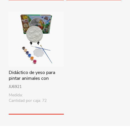
Didáctico de yeso para
pintar animales con
acuarelas, en caja
JU6921
Medida:
Cantidad por caja: 72