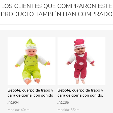
LOS CLIENTES QUE COMPRARON ESTE
PRODUCTO TAMBIÉN HAN COMPRADO
Bebote, cuerpo de trapo y
Bebote, cuerpo de trapo y
cara de goma, con sonido
cara de goma con sonido,
40cm, varios colores en
35cm varios colores en
JA1904
JA1285
bolsa
bolsa
Medida: 40cm
Medida: 35cm