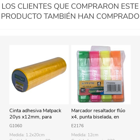
LOS CLIENTES QUE COMPRARON ESTE
PRODUCTO TAMBIÉN HAN COMPRADO
Cinta adhesiva Matpack
Marcador resaltador flúo
20ys x12mm, para
x4, punta biselada, en
cintero, PACK x12 rollos
estuche de PVC
G1060
E2176
Medida: 1.2x20cm
Medida: 12cm