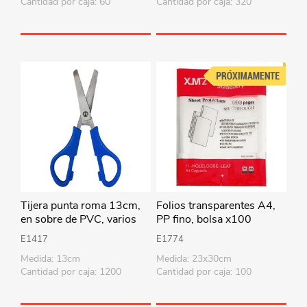
Cantidad por caja: 60
Cantidad por caja: 320
Tijera punta roma 13cm,
Folios transparentes A4,
en sobre de PVC, varios
PP fino, bolsa x100
colores
E1417
E1774
Medida: 13cm
Medida: 23x30cm
Cantidad por caja: 1200
Cantidad por caja: 100