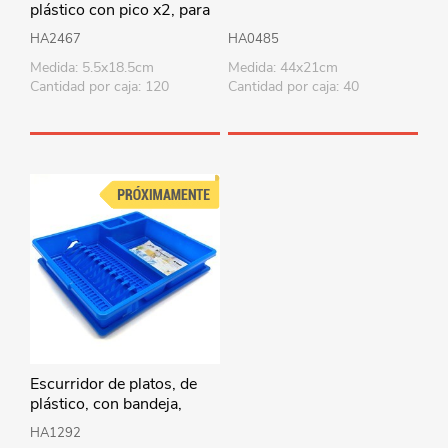
plástico con pico x2, para
salsas, en bolsa
HA2467
HA0485
Medida: 5.5x18.5cm
Medida: 44x21cm
Cantidad por caja: 120
Cantidad por caja: 40
Escurridor de platos, de
plástico, con bandeja,
varios colores
HA1292