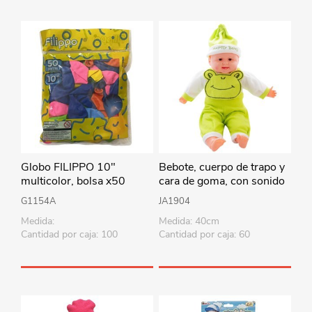
Globo FILIPPO 10"
Bebote, cuerpo de trapo y
multicolor, bolsa x50
cara de goma, con sonido
40cm, varios colores en
G1154A
JA1904
bolsa
Medida:
Medida: 40cm
Cantidad por caja: 100
Cantidad por caja: 60