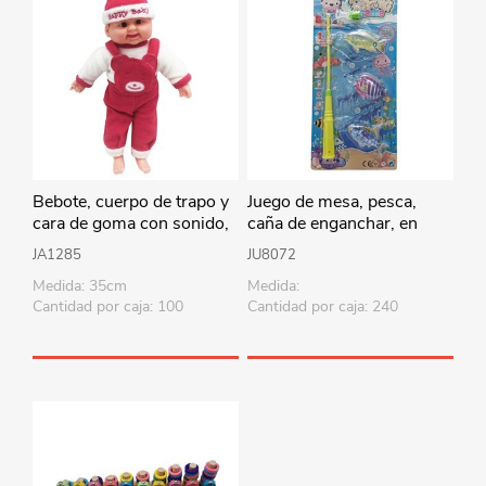
Bebote, cuerpo de trapo y
Juego de mesa, pesca,
cara de goma con sonido,
caña de enganchar, en
35cm varios colores en
blister
JA1285
JU8072
bolsa
Medida: 35cm
Medida:
Cantidad por caja: 100
Cantidad por caja: 240