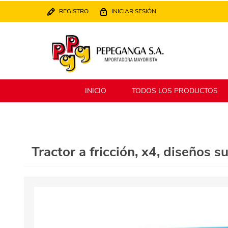
REGISTRO
INICIAR SESIÓN
INICIO
TODOS LOS PRODUCTOS
Berlina
Filippo
Tractor a fricción, x4, diseños s
MATPack
XALINGO
Alklin
Winning Star