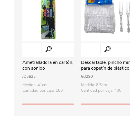
Ametralladora en cartón,
Descartable, pincho min
con sonido
para copetín de plástico
bolsa x50
JO5625
G3290
Medida: 41cm
Medida: 8.5cm
Cantidad por caja: 180
Cantidad por caja: 400