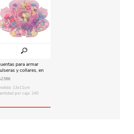
uentas para armar
ulseras y collares, en
aja de plástico
A2386
edida: 13x11cm
antidad por caja: 240