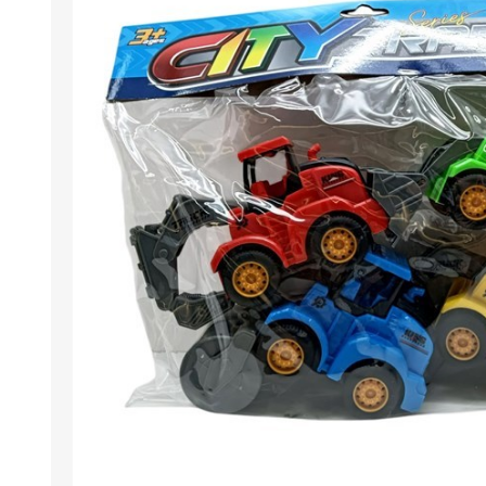
Berlina Air
GPLAST
BERLINA GLASS
GALA
Berlina Home Muebles
Berlina Outdoor
HOCO
PILTUR
KEMEI
Beauty Angel
Ninguna
Sote