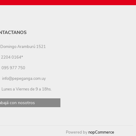
NTACTANOS
Domingo Aramburú 1521
2204 0164*
095 977 750
info@pepeganga.com.uy
Lunes a Viernes de 9 a 18hs.
abajá con nosotros
Powered by
nopCommerce