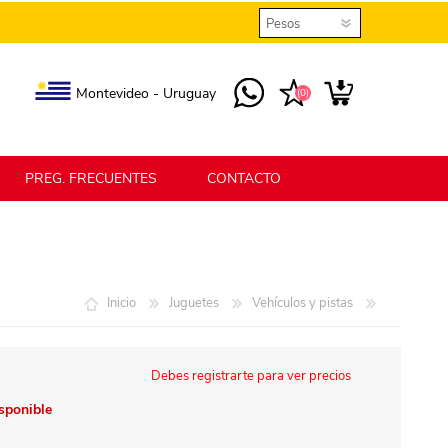
Montevideo - Uruguay
(0)
PREG. FRECUENTES
CONTACTO
elmax
Berlina Home
Inicio
Juguetes
Vehículos y pistas
erlina Home Jardín
Berlina Home Textil
Debes registrarte para ver precios
isponible
KLGO
SHPLAST