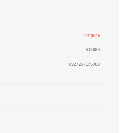
erlina Travel
mom
Ninguna
RAINHA
Maxeb
JO5689
oofix
BEIFA
6927267175088
estway
Jilong
T&G
Armoric