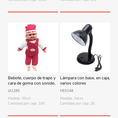
Bebote, cuerpo de trapo y
Lámpara con base, en caja,
cara de goma con sonido,
varios colores
35cm varios colores en
JA1285
HE0148
bolsa
Medida: 35cm
Medida: 34cm
Cantidad por caja: 100
Cantidad por caja: 20