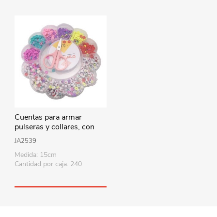
Cuentas para armar
pulseras y collares, con
accesorios, en caja de
JA2539
plástico
Medida: 15cm
Cantidad por caja: 240