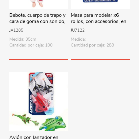
Bebote, cuerpo de trapo y
Masa para modelar x6
cara de goma con sonido,
rollos, con accesorios, en
35cm varios colores en
blister
JA1285
JU7122
bolsa
Medida: 35cm
Medida:
Cantidad por caja: 100
Cantidad por caja: 288
Avión con lanzador en