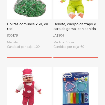
Bolitas comunes x50, en
Bebote, cuerpo de trapo y
red
cara de goma, con sonido
40cm, varios colores en
JO0478
JA1904
bolsa
Medida:
Medida: 40cm
Cantidad por caja: 100
Cantidad por caja: 60