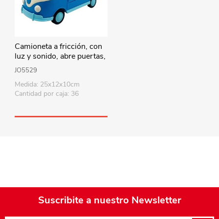
Camioneta a fricción, con
luz y sonido, abre puertas,
en caja
JO5529
Medida: 25x12x10cm
Cantidad por caja: 36
Suscribite a nuestro Newsletter