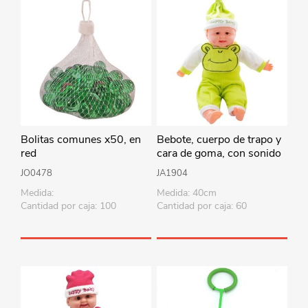
Bolitas comunes x50, en
Bebote, cuerpo de trapo y
red
cara de goma, con sonido
40cm, varios colores en
JO0478
JA1904
bolsa
Medida:
Medida: 40cm
Cantidad por caja: 100
Cantidad por caja: 60