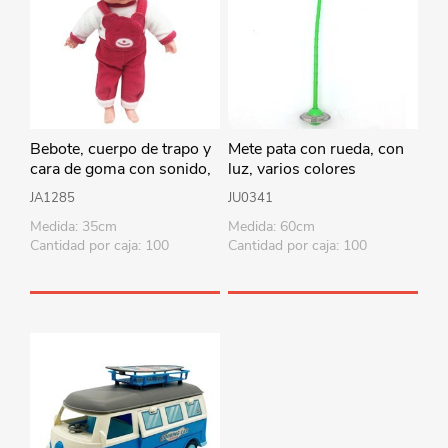
Bebote, cuerpo de trapo y
Mete pata con rueda, con
cara de goma con sonido,
luz, varios colores
35cm varios colores en
JA1285
JU0341
bolsa
Medida: 35cm
Medida: 60cm
Cantidad por caja: 100
Cantidad por caja: 100