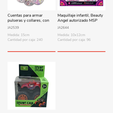
Cuentas para armar
Maquillaje infantil, Beauty
pulseras y collares, con
Angel autorizado MSP
accesorios, en caja de
JA2539
JA2644
plástico
Medida: 15cm
Medida: 10x12cm
Cantidad por caja: 240
Cantidad por caja: 96