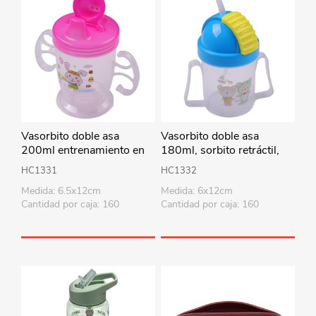
Vasorbito doble asa
Vasorbito doble asa
200ml entrenamiento en
180ml, sorbito retráctil,
bolsa, varios colores
varios colores
HC1331
HC1332
Medida: 6.5x12cm
Medida: 6x12cm
Cantidad por caja: 160
Cantidad por caja: 160