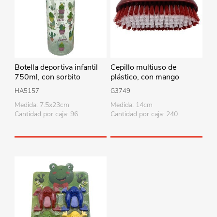
Botella deportiva infantil
Cepillo multiuso de
750ml, con sorbito
plástico, con mango
retráctil, varios colores
HA5157
G3749
Medida: 7.5x23cm
Medida: 14cm
Cantidad por caja: 96
Cantidad por caja: 240