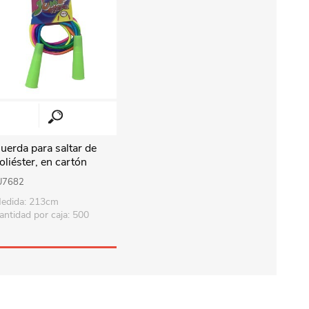
uerda para saltar de
oliéster, en cartón
arios colores
U7682
edida: 213cm
antidad por caja: 500