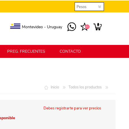
Montevideo - Uruguay
(0)
PREG. FRECUENTES
CONTACTO
elmax
Berlina Home
Inicio
Todos los productos
erlina Home Jardín
Berlina Home Textil
Debes registrarte para ver precios
isponible
KLGO
SHPLAST