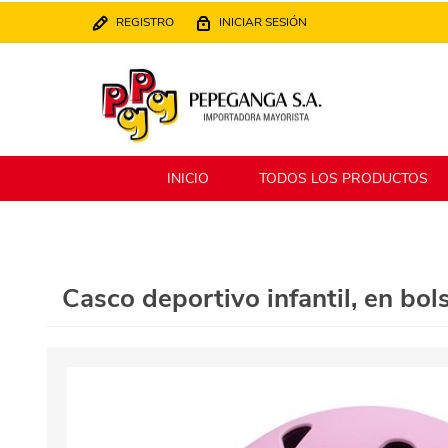
REGISTRO
INICIAR SESIÓN
INICIO
TODOS LOS PRODUCTOS
Berlina
Filippo
Casco deportivo infantil, en bol
MATPack
XALINGO
Alklin
Winning Star