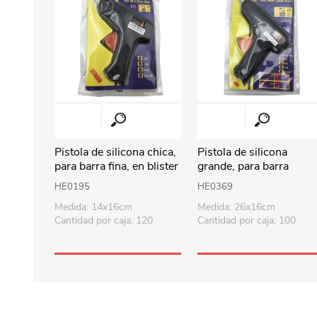
Pistola de silicona chica,
Pistola de silicona
para barra fina, en blister
grande, para barra
gruesa, en blister
HE0195
HE0369
Medida: 14x16cm
Medida: 26x16cm
Cantidad por caja: 120
Cantidad por caja: 100