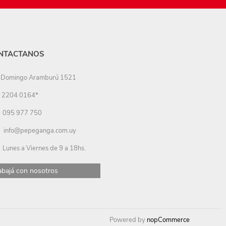
NTACTANOS
Domingo Aramburú 1521
2204 0164*
095 977 750
info@pepeganga.com.uy
Lunes a Viernes de 9 a 18hs.
abajá con nosotros
Powered by
nopCommerce