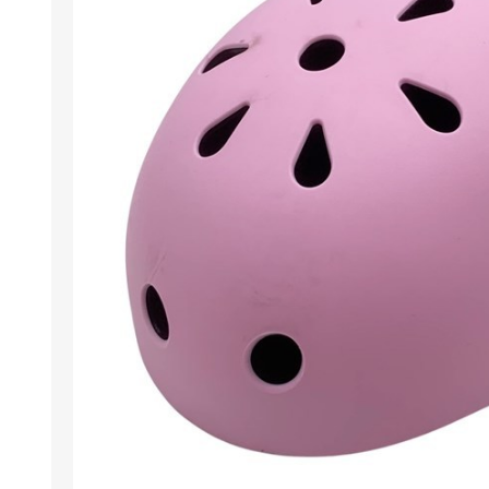
Berlina Air
GPLAST
BERLINA GLASS
GALA
Berlina Home Muebles
Berlina Outdoor
HOCO
PILTUR
KEMEI
Beauty Angel
Ninguna
Sote