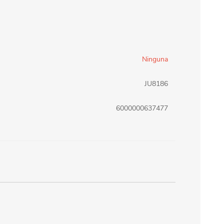
erlina Travel
mom
Ninguna
RAINHA
Maxeb
JU8186
oofix
BEIFA
6000000637477
estway
Jilong
T&G
Armoric