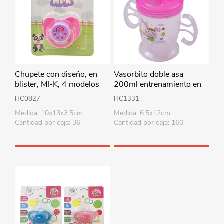
Chupete con diseño, en
Vasorbito doble asa
blister, MI-K, 4 modelos
200ml entrenamiento en
bolsa, varios colores
HC0827
HC1331
Medida: 10x13x3.5cm
Medida: 6.5x12cm
Cantidad por caja: 36
Cantidad por caja: 160