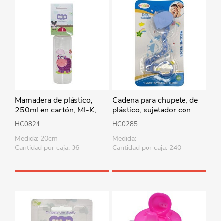
Mamadera de plástico,
Cadena para chupete, de
250ml en cartón, MI-K,
plástico, sujetador con
varios diseños
clip, varios colores
HC0824
HC0285
Medida: 20cm
Medida:
Cantidad por caja: 36
Cantidad por caja: 240