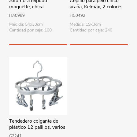
Alfombra felpudo
Cepillo para pelo chico
moquette, chica
araña, Kelmax, 2 colores
HA0989
HC0492
Medida: 54x33cm
Medida: 19x3cm
Cantidad por caja: 100
Cantidad por caja: 240
Tendedero colgante de
plástico 12 palillos, varios
colores
G2241