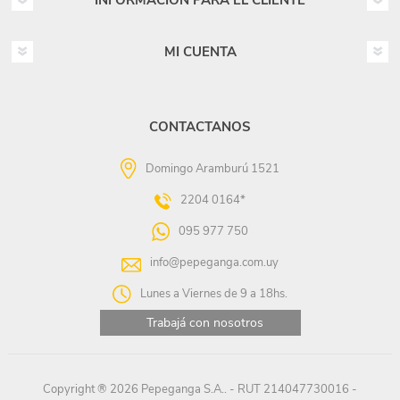
INFORMACIÓN PARA EL CLIENTE
MI CUENTA
CONTACTANOS
Domingo Aramburú 1521
2204 0164*
095 977 750
info@pepeganga.com.uy
Lunes a Viernes de 9 a 18hs.
Trabajá con nosotros
Copyright ® 2026 Pepeganga S.A.. - RUT 214047730016 -