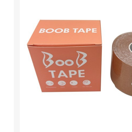
Berlina Air
GPLAST
BERLINA GLASS
GALA
Berlina Home Muebles
Berlina Outdoor
HOCO
PILTUR
KEMEI
Beauty Angel
Ninguna
Sote