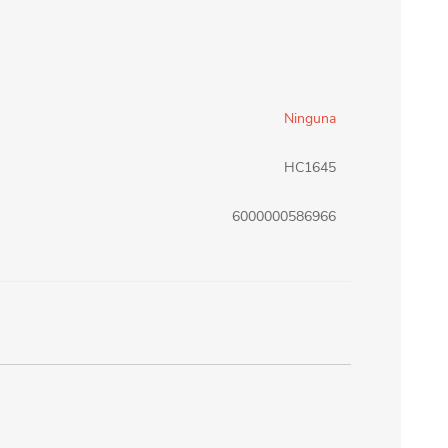
erlina Travel
mom
Ninguna
RAINHA
Maxeb
HC1645
oofix
BEIFA
6000000586966
estway
Jilong
T&G
Armoric