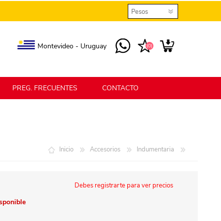
Montevideo - Uruguay
(0)
PREG. FRECUENTES
CONTACTO
elmax
Berlina Home
Inicio
Accesorios
Indumentaria
erlina Home Jardín
Berlina Home Textil
Debes registrarte para ver precios
isponible
KLGO
SHPLAST