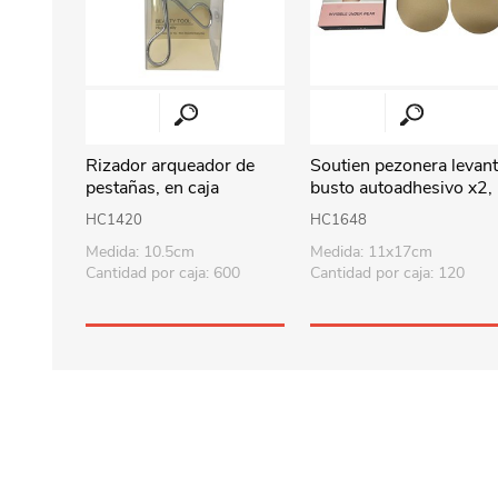
Rizador arqueador de
Soutien pezonera levan
pestañas, en caja
busto autoadhesivo x2,
TPU y silicona, en caja
HC1420
HC1648
Medida: 10.5cm
Medida: 11x17cm
Cantidad por caja: 600
Cantidad por caja: 120