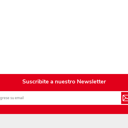
Playa y piscina
Juguetes para jardín
Rodados
Mobiliario-adornos-acces.
Instrumentos musicales
Casas,castillos y muebles
Amansaloco-spinner-
trompo
Suscribite a nuestro Newsletter
Ciencia
Juegos de salón
Bloques para armar