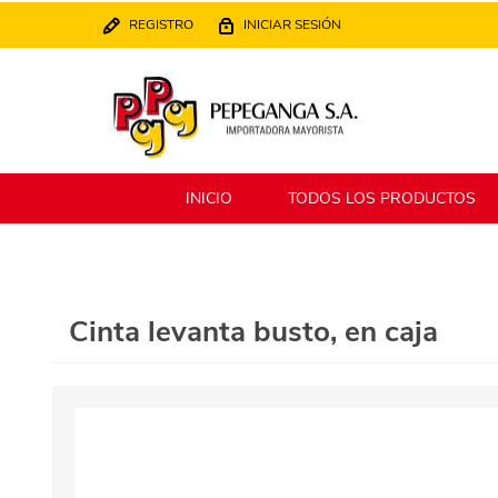
REGISTRO
INICIAR SESIÓN
INICIO
TODOS LOS PRODUCTOS
Berlina
Filippo
Cinta levanta busto, en caja
MATPack
XALINGO
Alklin
Winning Star