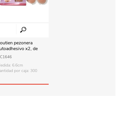
outien pezonera
utoadhesivo x2, de
ilicona, en caja
C1646
edida: 6.6cm
antidad por caja: 300