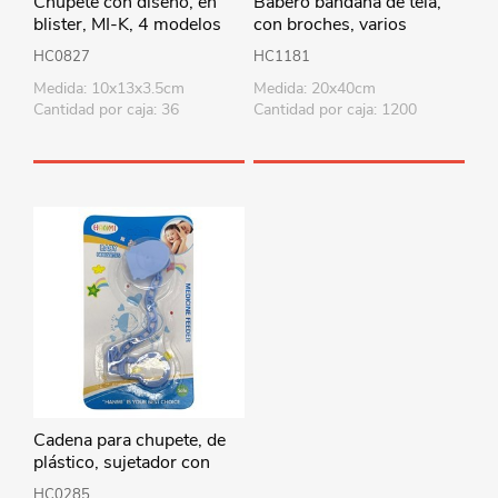
Chupete con diseño, en
Babero bandana de tela,
blister, MI-K, 4 modelos
con broches, varios
diseños
HC0827
HC1181
Medida: 10x13x3.5cm
Medida: 20x40cm
Cantidad por caja: 36
Cantidad por caja: 1200
Cadena para chupete, de
plástico, sujetador con
clip, varios colores
HC0285