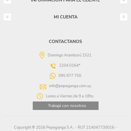
INFORMACIÓN PARA EL CLIENTE
MI CUENTA
CONTACTANOS
Domingo Aramburú 1521
2204 0164*
095 977 750
info@pepeganga.com.uy
Lunes a Viernes de 9 a 18hs.
Trabajá con nosotros
Copyright ® 2026 Pepeganga S.A.. - RUT 214047730016 -