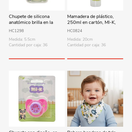
Chupete de silicona
Mamadera de plástico,
anatómico brilla en la
250ml en cartón, MI-K,
oscuridad, en estuche
varios diseños
HC1298
HC0824
esterilizador, en blister MI-
Medida: 5.5cm
Medida: 20cm
K, 2 colores
Cantidad por caja: 36
Cantidad por caja: 36