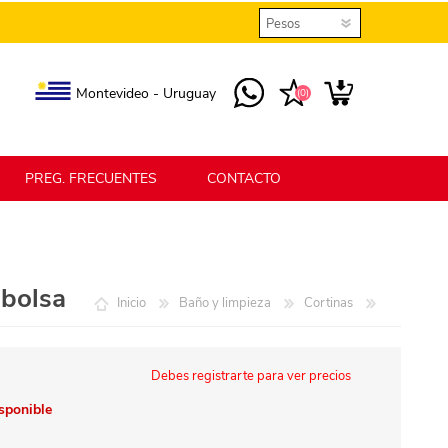
Montevideo - Uruguay
(0)
PREG. FRECUENTES
CONTACTO
elmax
Berlina Home
 bolsa
Inicio
Baño y limpieza
Cortinas
erlina Home Jardín
Berlina Home Textil
Debes registrarte para ver precios
isponible
KLGO
SHPLAST