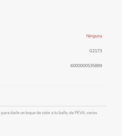
erlina Travel
mom
Ninguna
RAINHA
Maxeb
G2173
oofix
BEIFA
6000000535889
estway
Jilong
T&G
Armoric
 para darle un toque de color a tu baño, de PEVA, varios