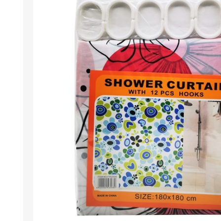
Berlina Air
GPLAST
BERLINA GLASS
GALA
Berlina Home Muebles
Berlina Outdoor
HOCO
PILTUR
KEMEI
Beauty Angel
Ninguna
Sote