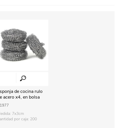
sponja de cocina rulo
e acero x4, en bolsa
1977
edida: 7x3cm
antidad por caja: 200