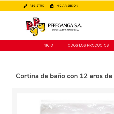
REGISTRO
INICIAR SESIÓN
INICIO
TODOS LOS PRODUCTOS
Berlina
Filippo
Cortina de baño con 12 aros de 
MATPack
XALINGO
Alklin
Winning Star