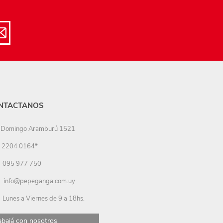
NTACTANOS
Domingo Aramburú 1521
2204 0164*
095 977 750
info@pepeganga.com.uy
Lunes a Viernes de 9 a 18hs.
abajá con nosotros