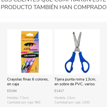
PRODUCTO TAMBIÉN HAN COMPRADO
Crayolas finas 6 colores,
Tijera punta roma 13cm,
en caja
en sobre de PVC, varios
colores
E0194
E1417
Medida: 7.5cm
Medida: 13cm
Cantidad por caja: 960
Cantidad por caja: 1200