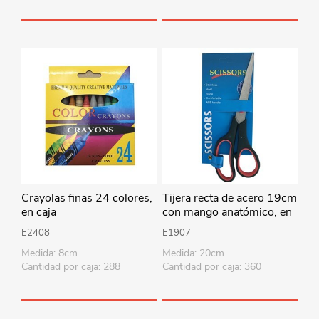
Crayolas finas 24 colores,
Tijera recta de acero 19cm
en caja
con mango anatómico, en
cartón
E2408
E1907
Medida: 8cm
Medida: 20cm
Cantidad por caja: 288
Cantidad por caja: 360