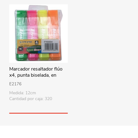
Marcador resaltador flúo
x4, punta biselada, en
estuche de PVC
E2176
Medida: 12cm
Cantidad por caja: 320