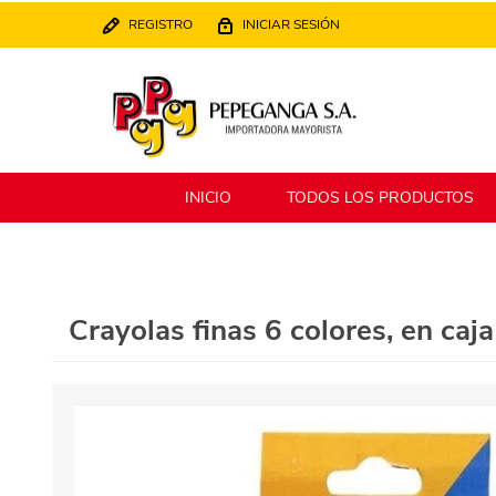
REGISTRO
INICIAR SESIÓN
INICIO
TODOS LOS PRODUCTOS
Berlina
Filippo
Crayolas finas 6 colores, en caja
MATPack
XALINGO
Alklin
Winning Star