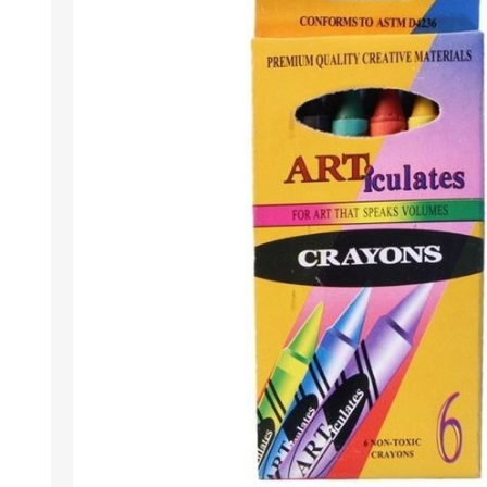
Berlina Air
GPLAST
BERLINA GLASS
GALA
Berlina Home Muebles
Berlina Outdoor
HOCO
PILTUR
KEMEI
Beauty Angel
Ninguna
Sote