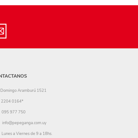
NTACTANOS
Domingo Aramburú 1521
2204 0164*
095 977 750
info@pepeganga.com.uy
Lunes a Viernes de 9 a 18hs.