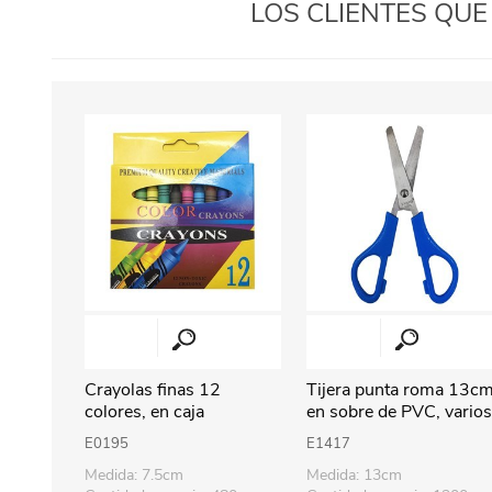
LOS CLIENTES QU
Crayolas finas 12
Tijera punta roma 13cm
colores, en caja
en sobre de PVC, vario
colores
E0195
E1417
Medida: 7.5cm
Medida: 13cm