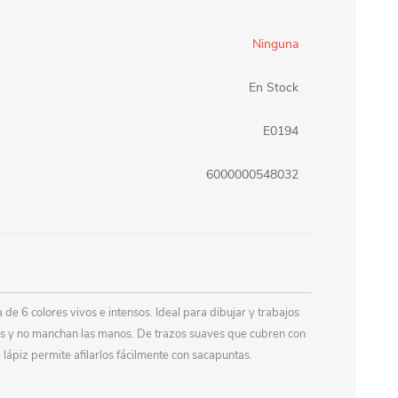
erlina Travel
mom
Ninguna
En Stock
RAINHA
Maxeb
E0194
6000000548032
oofix
BEIFA
estway
Jilong
T&G
Armoric
 de 6 colores vivos e intensos. Ideal para dibujar y trabajos
tes y no manchan las manos. De trazos suaves que cubren con
 lápiz permite afilarlos fácilmente con sacapuntas.