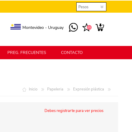
Montevideo - Uruguay
(0)
PREG. FRECUENTES
CONTACTO
elmax
Berlina Home
Inicio
Papeleria
Expresión plástica
erlina Home Jardín
Berlina Home Textil
Debes registrarte para ver precios
KLGO
SHPLAST