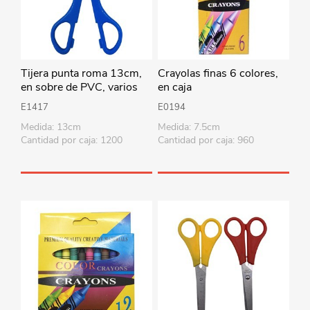
Tijera punta roma 13cm,
Crayolas finas 6 colores,
en sobre de PVC, varios
en caja
colores
E1417
E0194
Medida: 13cm
Medida: 7.5cm
Cantidad por caja: 1200
Cantidad por caja: 960