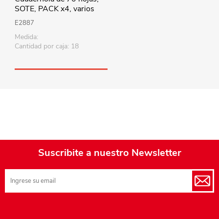
SOTE, PACK x4, varios
diseños
E2887
Medida:
Cantidad por caja: 18
Suscribite a nuestro Newsletter