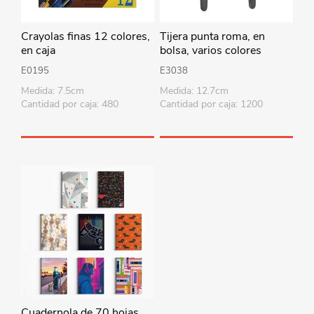
Crayolas finas 12 colores,
Tijera punta roma, en
en caja
bolsa, varios colores
E0195
E3038
Medida: 7.5cm
Medida: 12.7cm
Cantidad por caja: 480
Cantidad por caja: 1200
Cuadernola de 70 hojas,