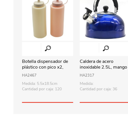
Botella dispensador de
Caldera de acero
plástico con pico x2,
inoxidable 2.5L, mango
para salsas, en bolsa
combinado, en caja,
HA2467
HA2317
varios colores
Medida: 5.5x18.5cm
Medida:
Cantidad por caja: 120
Cantidad por caja: 36