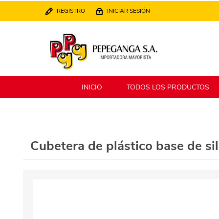
REGISTRO
INICIAR SESIÓN
INICIO
TODOS LOS PRODUCTOS
Berlina
Filippo
Cubetera de plástico base de sil
MATPack
XALINGO
Alklin
Winning Star