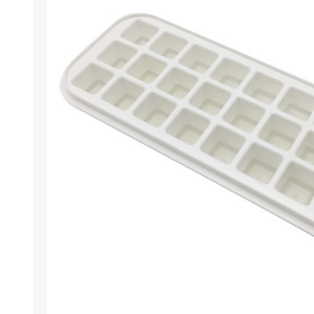
Berlina Air
GPLAST
BERLINA GLASS
GALA
Berlina Home Muebles
Berlina Outdoor
HOCO
PILTUR
KEMEI
Beauty Angel
Ninguna
Sote