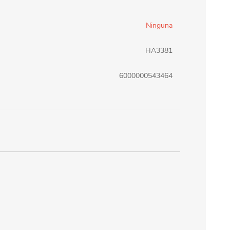
erlina Travel
mom
Ninguna
HA3381
RAINHA
Maxeb
6000000543464
oofix
BEIFA
estway
Jilong
T&G
Armoric