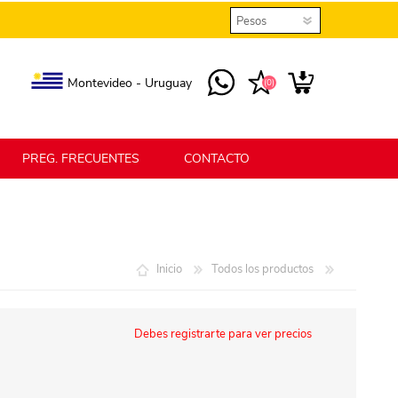
Montevideo - Uruguay
(0)
PREG. FRECUENTES
CONTACTO
elmax
Berlina Home
Inicio
Todos los productos
erlina Home Jardín
Berlina Home Textil
Debes registrarte para ver precios
KLGO
SHPLAST