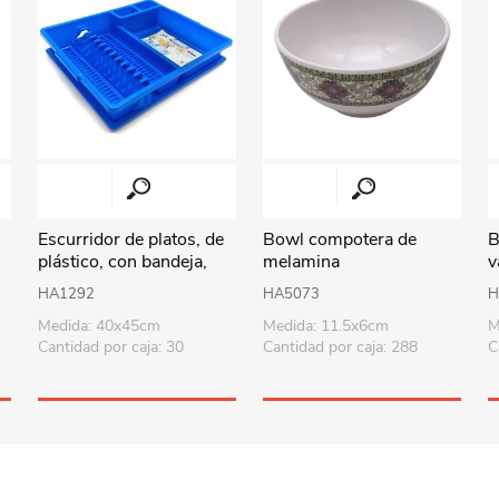
Perfumería
Textil hogar
Pelotas
Dama
Repostería
Aromatizadores y velas
Deportes - Gimnasia
Caballero
Sorpresitas
Iluminación
Vehículos y pistas
Suministros p/fiesta
Relojes
Muñecos de acción
Tecnología
Costura y manualidades
Herramientas
Audio
Escurridor de platos, de
Bowl compotera de
B
Uruguay
Revestimientos
Armas y juegos de policía
Accesorios
plástico, con bandeja,
melamina
v
varios colores
Viaje
Didácticos
Parlantes
HA1292
HA5073
H
Medida: 40x45cm
Medida: 11.5x6cm
M
Todos los productos
Puzzles-Pizarras-Compus
Cantidad por caja: 30
Cantidad por caja: 288
C
Arte y manualidades
Peluches
Animales y dinosaurios