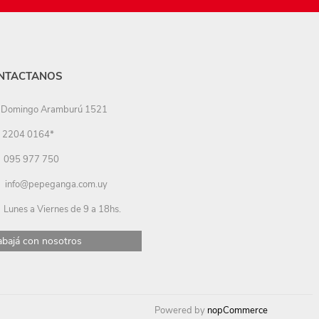
NTACTANOS
Domingo Aramburú 1521
2204 0164*
095 977 750
info@pepeganga.com.uy
Lunes a Viernes de 9 a 18hs.
abajá con nosotros
Powered by
nopCommerce