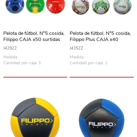
Pelota de fútbol, N°5 cosida,
Pelota de fútbol, N°5 cosida,
Filippo CAJA x50 surtidas
Filippo Plus CAJA x40
surtidas
J429ZZ
J435ZZ
Medida:
Medida:
Cantidad por caja: 1
Cantidad por caja: 1