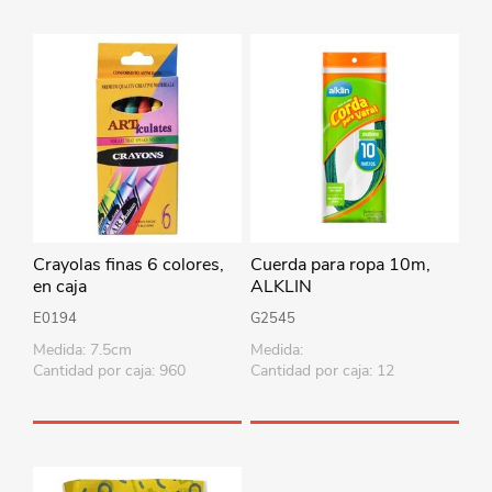
Crayolas finas 6 colores,
Cuerda para ropa 10m,
en caja
ALKLIN
E0194
G2545
Medida: 7.5cm
Medida:
Cantidad por caja: 960
Cantidad por caja: 12