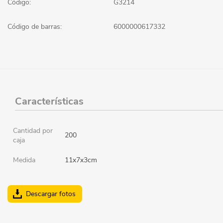
Código:
G3214
Código de barras:
6000000617332
Características
Cantidad por
200
caja
Medida
11x7x3cm
Descargar fotos