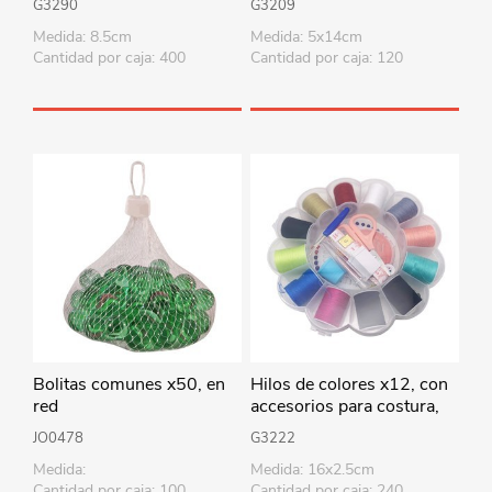
G3290
G3209
Medida: 8.5cm
Medida: 5x14cm
Cantidad por caja: 400
Cantidad por caja: 120
Bolitas comunes x50, en
Hilos de colores x12, con
red
accesorios para costura,
en caja de plástico
JO0478
G3222
Medida:
Medida: 16x2.5cm
Cantidad por caja: 100
Cantidad por caja: 240