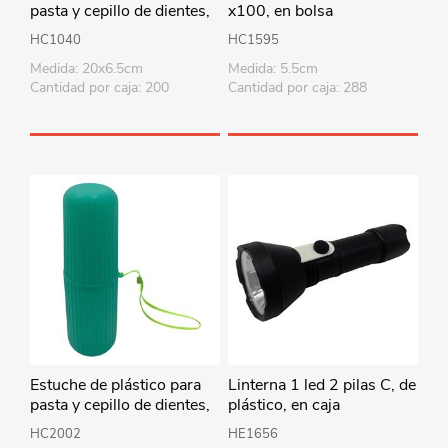
pasta y cepillo de dientes,
x100, en bolsa
en bolsa, varios colores
HC1040
HC1595
Medida: 20x6.5cm
Medida: 5.5cm
Cantidad por caja: 200
Cantidad por caja: 288
Estuche de plástico para
Linterna 1 led 2 pilas C, de
pasta y cepillo de dientes,
plástico, en caja
varios colores
HC2002
HE1656