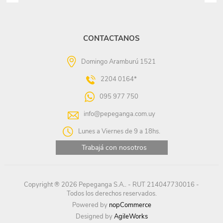
CONTACTANOS
Domingo Aramburú 1521
2204 0164*
095 977 750
info@pepeganga.com.uy
Lunes a Viernes de 9 a 18hs.
Trabajá con nosotros
Copyright ® 2026 Pepeganga S.A.. - RUT 214047730016 -
Todos los derechos reservados.
Powered by
nopCommerce
Designed by
AgileWorks