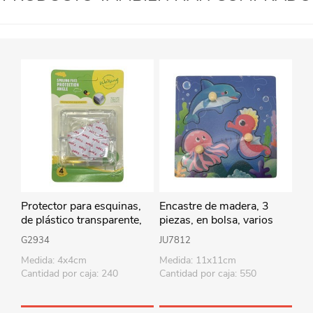
Protector para esquinas,
Encastre de madera, 3
de plástico transparente,
piezas, en bolsa, varios
en blister
diseños
G2934
JU7812
Medida: 4x4cm
Medida: 11x11cm
Cantidad por caja: 240
Cantidad por caja: 550