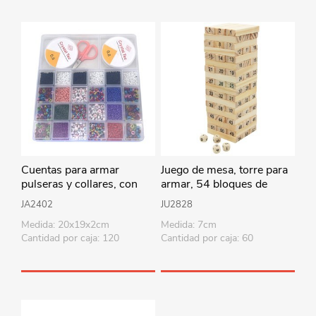
Cuentas para armar
Juego de mesa, torre para
pulseras y collares, con
armar, 54 bloques de
accesorios en caja de
madera y 4 dados, en caja
JA2402
JU2828
plástico
Medida: 20x19x2cm
Medida: 7cm
Cantidad por caja: 120
Cantidad por caja: 60