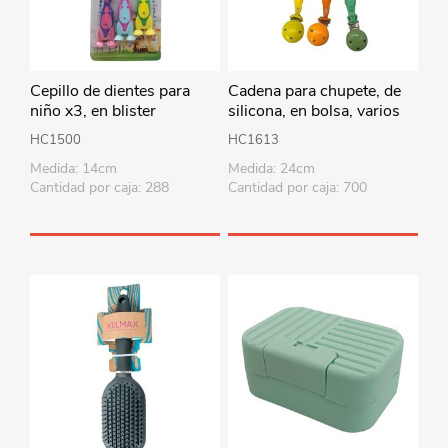
Cepillo de dientes para
Cadena para chupete, de
niño x3, en blister
silicona, en bolsa, varios
colores
HC1500
HC1613
Medida: 14cm
Medida: 24cm
Cantidad por caja: 288
Cantidad por caja: 700