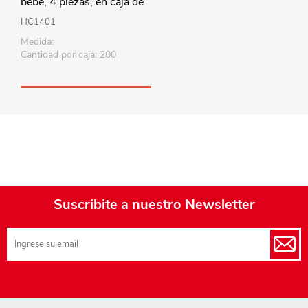
bebé, 4 piezas, en caja de
plástico, 2 colores
HC1401
Medida:
Cantidad por caja: 200
Suscribite a nuestro Newsletter