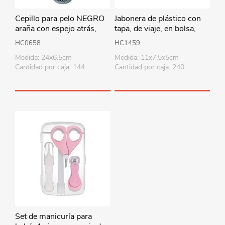
Cepillo para pelo NEGRO
Jabonera de plástico con
araña con espejo atrás,
tapa, de viaje, en bolsa,
Kelmax
varios colores
HC0658
HC1459
Medida: 24x6.5cm
Medida: 11x7.5x5cm
Cantidad por caja: 144
Cantidad por caja: 240
Set de manicuría para