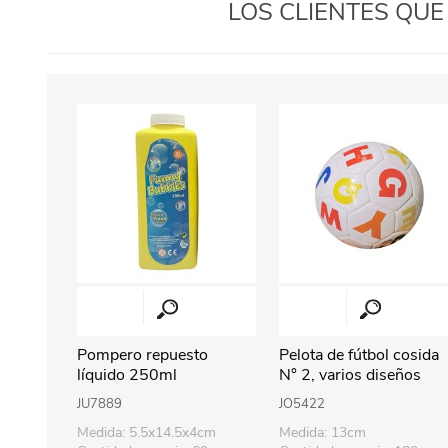
LOS CLIENTES QU
Pompero repuesto
Pelota de fútbol cosida
líquido 250ml
N° 2, varios diseños
JU7889
JO5422
Medida: 5.5x14.5x4cm
Medida: 13cm