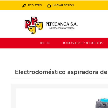
REGISTRO
INICIAR SESIÓN
INICIO
TODOS LOS PRODUCTOS
Berlina
Filippo
Electrodoméstico aspiradora de
MATPack
XALINGO
Alklin
Winning Star