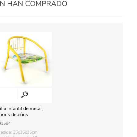
IÉN HAN COMPRADO
illa infantil de metal,
arios diseños
U1584
edida: 35x35x35cm