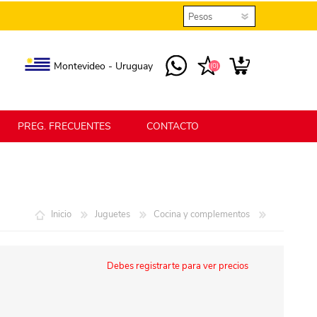
Montevideo - Uruguay
(0)
PREG. FRECUENTES
CONTACTO
elmax
Berlina Home
Inicio
Juguetes
Cocina y complementos
erlina Home Jardín
Berlina Home Textil
Debes registrarte para ver precios
KLGO
SHPLAST