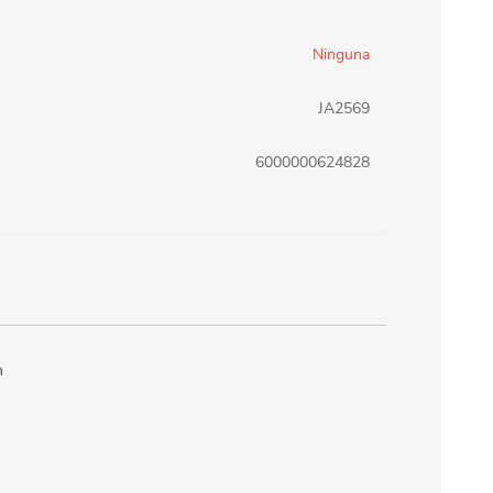
erlina Travel
mom
Ninguna
JA2569
RAINHA
Maxeb
6000000624828
oofix
BEIFA
estway
Jilong
m
T&G
Armoric