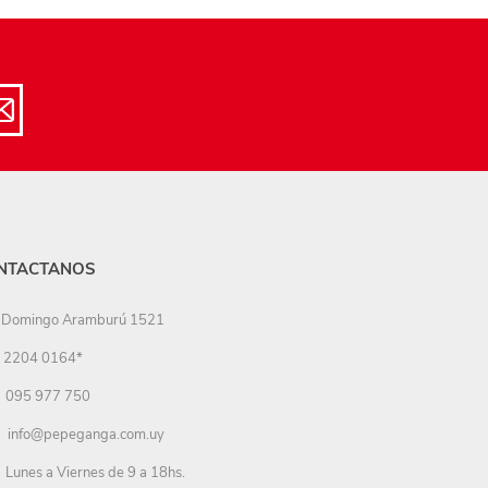
NTACTANOS
Domingo Aramburú 1521
2204 0164*
095 977 750
info@pepeganga.com.uy
Lunes a Viernes de 9 a 18hs.