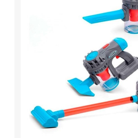
Berlina Air
GPLAST
BERLINA GLASS
GALA
Berlina Home Muebles
Berlina Outdoor
HOCO
PILTUR
KEMEI
Beauty Angel
Ninguna
Sote