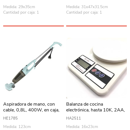
1600 Pa, en caja WINNING
Medida: 29x35cm
Medida: 31x47x31.5cm
STAR
Cantidad por caja: 1
Cantidad por caja: 1
Aspiradora de mano, con
Balanza de cocina
cable, 0,8L, 400W, en caja,
electrónica, hasta 10K, 2AA,
WINNING STAR
en caja
HE1785
HA2511
Medida: 123cm
Medida: 16x23cm