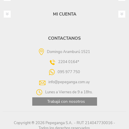
MI CUENTA
CONTACTANOS
Domingo Aramburú 1521
2204 0164*
095 977 750
info@pepeganga.com.uy
Lunes a Viernes de 9 a 18hs.
Trabajá con nosotros
Copyright ® 2026 Pepeganga S.A.. - RUT 214047730016 -
Todos los derechos reservados.