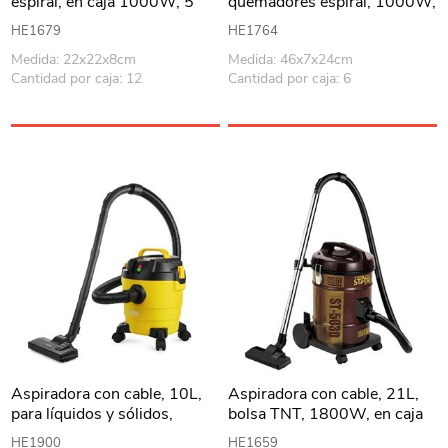
espiral, en caja 1000W, 5
quemadores espiral, 1000W,
niveles de calor WINNING
en caja WINNING STAR
HE1679
HE1764
STAR
Medida: 22x22x8cm
Medida: 46x7x24cm
Cantidad por caja: 12
Cantidad por caja: 6
Aspiradora con cable, 10L,
Aspiradora con cable, 21L,
para líquidos y sólidos,
bolsa TNT, 1800W, en caja
1000W, potencia de succión
WINNING STAR
HE1900
HE1659