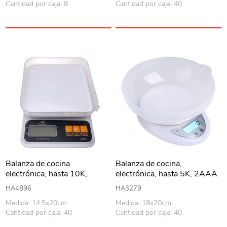
Cantidad por caja: 8
Cantidad por caja: 40
Balanza de cocina
Balanza de cocina,
electrónica, hasta 10K,
electrónica, hasta 5K, 2AAA
2AAA, en caja
en caja
HA4896
HA3279
Medida: 14.5x20cm
Medida: 18x20cm
Cantidad por caja: 40
Cantidad por caja: 40