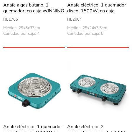
Anafe a gas butano, 1
Anafe eléctrico, 1 quemador
quemador, en caja WINNING
disco, 1500W, en caja,
STAR
WINNING STAR
HE1765
HE2004
Medida: 29x8x37cm
Medida: 25x24x7.5cm
Cantidad por caja: 4
Cantidad por caja: 8
Anafe eléctrico, 1 quemador
Anafe eléctrico, 2