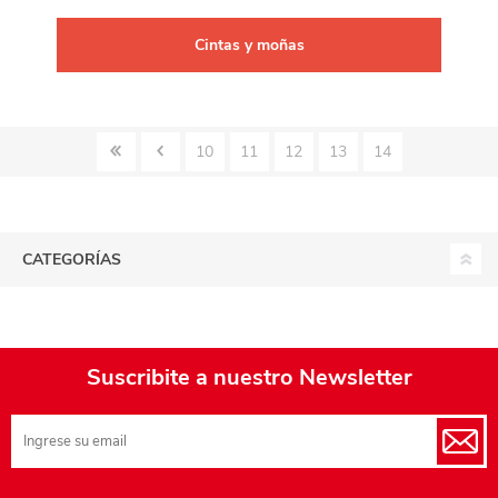
Cintas y moñas
10
11
12
13
14
CATEGORÍAS
Suscribite a nuestro Newsletter