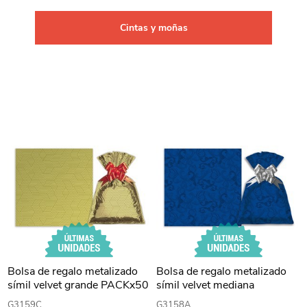
Cintas y moñas
Bolsa de regalo metalizado
Bolsa de regalo metalizado
símil velvet grande PACKx50
símil velvet mediana
PACKx50
G3159C
G3158A