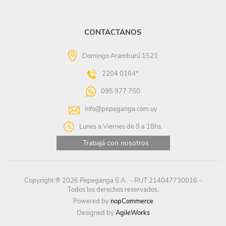
CONTACTANOS
Domingo Aramburú 1521
2204 0164*
095 977 750
info@pepeganga.com.uy
Lunes a Viernes de 9 a 18hs.
Trabajá con nosotros
Copyright ® 2026 Pepeganga S.A.. - RUT 214047730016 -
Todos los derechos reservados.
Powered by
nopCommerce
Designed by
AgileWorks