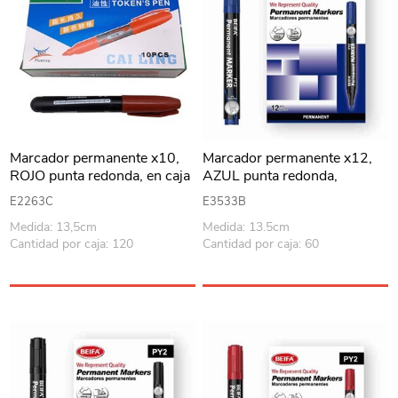
Marcador permanente x10,
Marcador permanente x12,
ROJO punta redonda, en caja
AZUL punta redonda,
recargable, en caja BEIFA
E2263C
E3533B
Medida: 13,5cm
Medida: 13.5cm
Cantidad por caja: 120
Cantidad por caja: 60