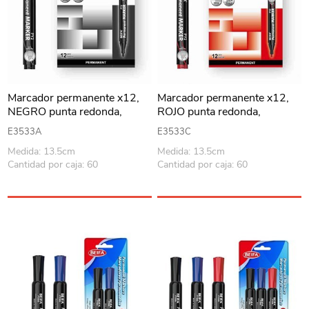
Marcador permanente x12,
Marcador permanente x12,
NEGRO punta redonda,
ROJO punta redonda,
recargable, en caja BEIFA
recargable, en caja BEIFA
E3533A
E3533C
Medida: 13.5cm
Medida: 13.5cm
Cantidad por caja: 60
Cantidad por caja: 60