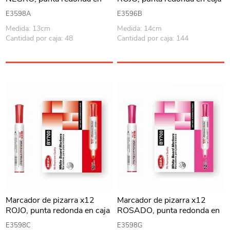
caja BEIFA
BEIFA
E3598A
E3596B
Medida: 13cm
Medida: 14cm
Cantidad por caja: 48
Cantidad por caja: 144
Marcador de pizarra x12
Marcador de pizarra x12
ROJO, punta redonda en caja
ROSADO, punta redonda en
BEIFA
caja BEIFA
E3598C
E3598G