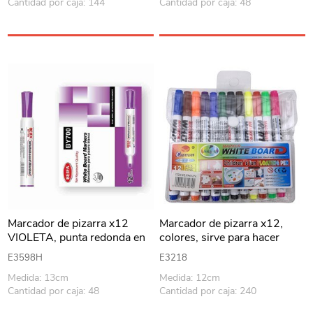
Cantidad por caja: 144
Cantidad por caja: 48
Marcador de pizarra x12
Marcador de pizarra x12,
VIOLETA, punta redonda en
colores, sirve para hacer
caja BEIFA
figuras flotantes en el agua,
E3598H
E3218
en estuche de PVC
Medida: 13cm
Medida: 12cm
Cantidad por caja: 48
Cantidad por caja: 240