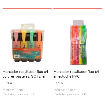
Marcador resaltador flúo x4,
Marcador resaltador flúo x4,
colores pasteles, SOTE, en
en estuche PVC
estuche de PVC
E3264
E3216
Medida: 11cm
Medida: 13.8cm
Cantidad por caja: 300
Cantidad por caja: 360