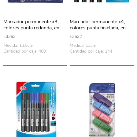
Marcador permanente x3,
Marcador permanente x4,
colores punta redonda, en
colores punta biselada, en
blister
blister, BEIFA
E3353
E3532
Medida: 13.5cm
Medida: 13cm
Cantidad por caja: 400
Cantidad por caja: 144