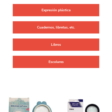
Expresión plástica
Cuadernos, libretas, etc.
Libros
Escolares