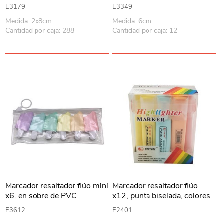
E3179
E3349
Medida: 2x8cm
Medida: 6cm
Cantidad por caja: 288
Cantidad por caja: 12
Marcador resaltador flúo mini
Marcador resaltador flúo
x6. en sobre de PVC
x12, punta biselada, colores
pasteles, en estuche PVC
E3612
E2401