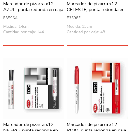
Marcador de pizarra x12
Marcador de pizarra x12
AZUL, punta redonda en caja
CELESTE, punta redonda en
BEIFA
caja BEIFA
E3596A
E3598F
Medida: 14cm
Medida: 13cm
Cantidad por caja: 144
Cantidad por caja: 48
Marcador de pizarra x12
Marcador de pizarra x12
NEGRO, punta redonda en
ROJO, punta redonda en caja