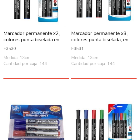
Marcador permanente x2,
Marcador permanente x3,
colores punta biselada en
colores punta biselada, en
blister BEIFA
blister BEIFA
E3530
E3531
Medida: 13cm
Medida: 13cm
Cantidad por caja: 144
Cantidad por caja: 144