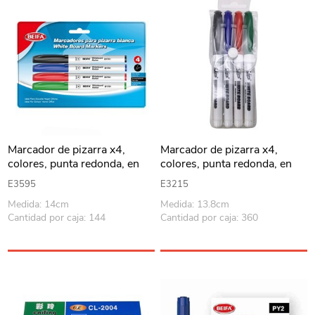
Marcador de pizarra x4,
Marcador de pizarra x4,
colores, punta redonda, en
colores, punta redonda, en
blister BEIFA
estuche PVC
E3595
E3215
Medida: 14cm
Medida: 13.8cm
Cantidad por caja: 144
Cantidad por caja: 360