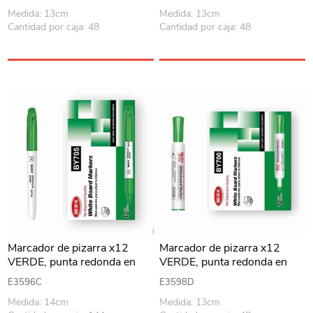
Medida: 13cm
Medida: 13cm
Cantidad por caja: 48
Cantidad por caja: 48
Marcador de pizarra x12
Marcador de pizarra x12
VERDE, punta redonda en
VERDE, punta redonda en
caja BEIFA
caja BEIFA
E3596C
E3598D
Medida: 14cm
Medida: 13cm