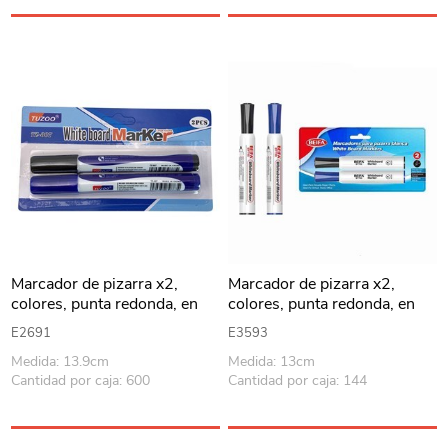
Marcador de pizarra x2,
Marcador de pizarra x2,
colores, punta redonda, en
colores, punta redonda, en
blister
blister BEIFA
E2691
E3593
Medida: 13.9cm
Medida: 13cm
Cantidad por caja: 600
Cantidad por caja: 144