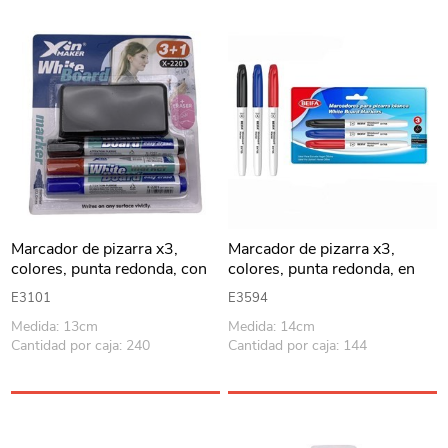
Marcador de pizarra x3,
Marcador de pizarra x3,
colores, punta redonda, con
colores, punta redonda, en
borrador, en blister
blister BEIFA
E3101
E3594
Medida: 13cm
Medida: 14cm
Cantidad por caja: 240
Cantidad por caja: 144