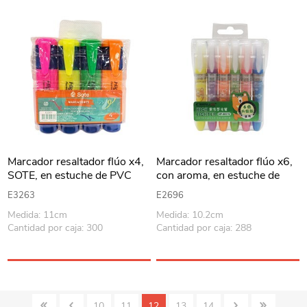
Marcador resaltador flúo x4,
Marcador resaltador flúo x6,
SOTE, en estuche de PVC
con aroma, en estuche de
PVC
E3263
E2696
Medida: 11cm
Medida: 10.2cm
Cantidad por caja: 300
Cantidad por caja: 288
10
11
12
13
14