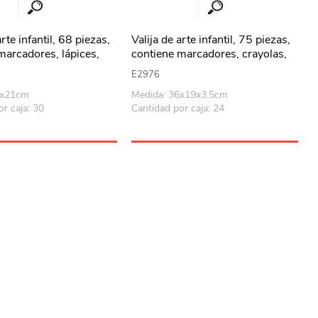
arte infantil, 68 piezas,
Valija de arte infantil, 75 piezas,
marcadores, lápices,
contiene marcadores, crayolas,
pasteles, acuarelas, y
pasteles, acuarelas y accesorios,
E2976
cesorios
2 diseños
8x21cm
Medida: 36x19x3.5cm
r caja: 30
Cantidad por caja: 24