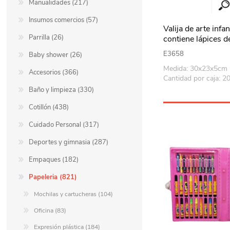
Manualidades (217)
Insumos comercios (57)
Valija de arte infan
Parrilla (26)
contiene lápices d
marcadores doble 
E3658
Baby shower (26)
pinturas al agua, a
Medida: 30x23x5cm
pastel y accesorio
Accesorios (366)
Cantidad por caja: 2
diseños
Baño y limpieza (330)
Cotillón (438)
Cuidado Personal (317)
Deportes y gimnasia (287)
Empaques (182)
Papeleria (821)
Mochilas y cartucheras (104)
Oficina (83)
Expresión plástica (184)