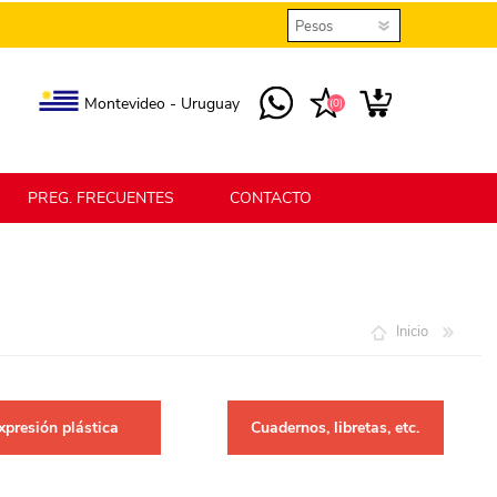
Montevideo - Uruguay
(0)
PREG. FRECUENTES
CONTACTO
elmax
Berlina Home
Inicio
erlina Home Jardín
Berlina Home Textil
xpresión plástica
Cuadernos, libretas, etc.
KLGO
SHPLAST