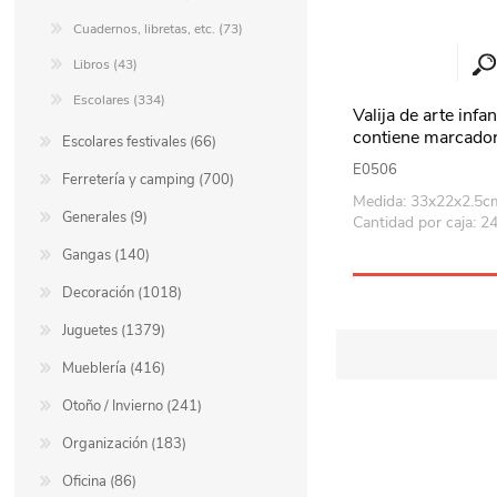
Cuadernos, libretas, etc. (73)
Libros (43)
Escolares (334)
Valija de arte infan
contiene marcadore
Escolares festivales (66)
crayolas, pasteles,
E0506
varios accesorios
Ferretería y camping (700)
Medida: 33x22x2.5c
Generales (9)
Cantidad por caja: 2
Gangas (140)
Decoración (1018)
Juguetes (1379)
Mueblería (416)
Otoño / Invierno (241)
Organización (183)
Oficina (86)