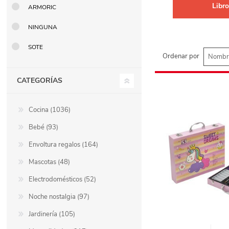
Libr
ARMORIC
Berlina Air
GPLAST
NINGUNA
SOTE
Ordenar por
BERLINA GLASS
GALA
CATEGORÍAS
Berlina Home Muebles
Berlina Outdoor
Cocina (1036)
Bebé (93)
HOCO
PILTUR
Envoltura regalos (164)
Mascotas (48)
KEMEI
Beauty Angel
Electrodomésticos (52)
Noche nostalgia (97)
Jardinería (105)
Ninguna
Sote