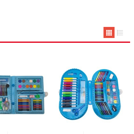
erlina Travel
mom
RAINHA
Maxeb
oofix
BEIFA
estway
Jilong
T&G
Armoric