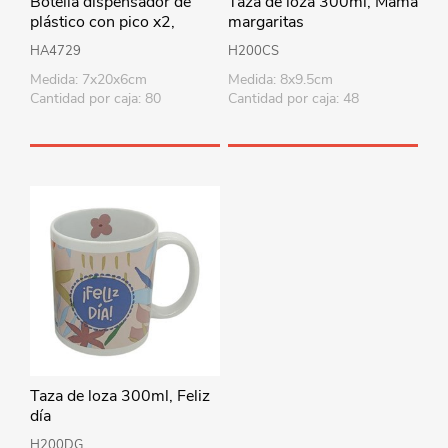
Botella dispensador de
Taza de loza 300ml, Mamá
plástico con pico x2,
margaritas
500ml para salsas, en
HA4729
H200CS
bolsa
Medida: 7x20x6cm
Medida: 8x9.5cm
Cantidad por caja: 80
Cantidad por caja: 48
Taza de loza 300ml, Feliz
día
H200DG