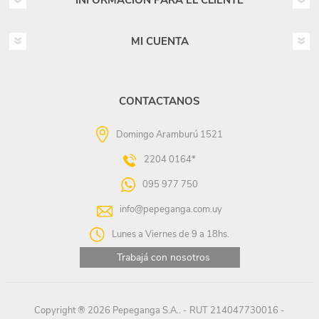
INFORMACIÓN PARA EL CLIENTE
MI CUENTA
CONTACTANOS
Domingo Aramburú 1521
2204 0164*
095 977 750
info@pepeganga.com.uy
Lunes a Viernes de 9 a 18hs.
Trabajá con nosotros
Copyright ® 2026 Pepeganga S.A.. - RUT 214047730016 -