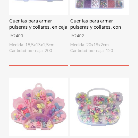
Cuentas para armar
Cuentas para armar
pulseras y collares, en caja
pulseras y collares, con
de plástico
accesorios en caja de
JA2400
JA2402
plástico
Medida: 18,5x13x1,5cm
Medida: 20x19x2cm
Cantidad por caja: 200
Cantidad por caja: 120