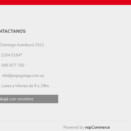
NTACTANOS
Domingo Aramburú 1521
2204 0164*
095 977 750
info@pepeganga.com.uy
Lunes a Viernes de 9 a 18hs.
abajá con nosotros
Powered by
nopCommerce