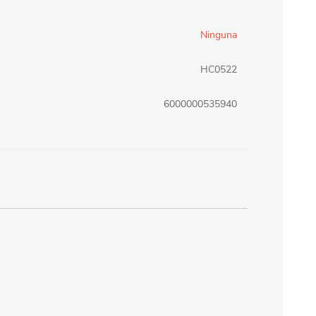
erlina Travel
mom
Ninguna
HC0522
RAINHA
Maxeb
6000000535940
oofix
BEIFA
estway
Jilong
T&G
Armoric