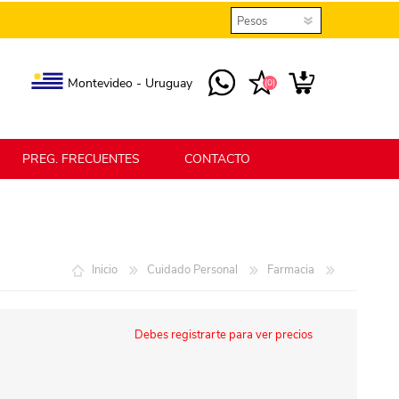
Montevideo - Uruguay
(0)
PREG. FRECUENTES
CONTACTO
elmax
Berlina Home
Inicio
Cuidado Personal
Farmacia
erlina Home Jardín
Berlina Home Textil
Debes registrarte para ver precios
KLGO
SHPLAST