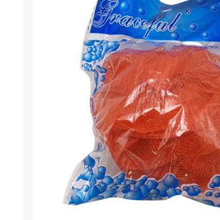
Berlina Air
GPLAST
BERLINA GLASS
GALA
Berlina Home Muebles
Berlina Outdoor
HOCO
PILTUR
KEMEI
Beauty Angel
Ninguna
Sote