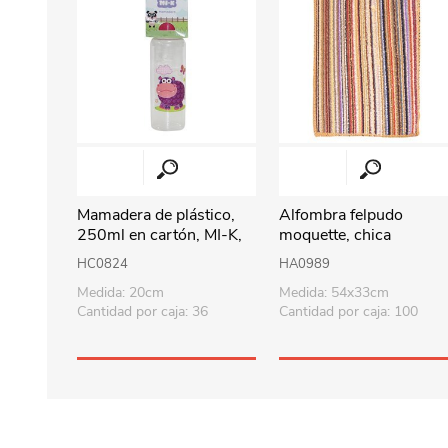
Mamadera de plástico,
Alfombra felpudo
250ml en cartón, MI-K,
moquette, chica
varios diseños
HC0824
HA0989
Medida: 20cm
Medida: 54x33cm
Cantidad por caja: 36
Cantidad por caja: 100