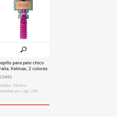
epillo para pelo chico
raña, Kelmax, 2 colores
C0492
edida: 19x3cm
antidad por caja: 240