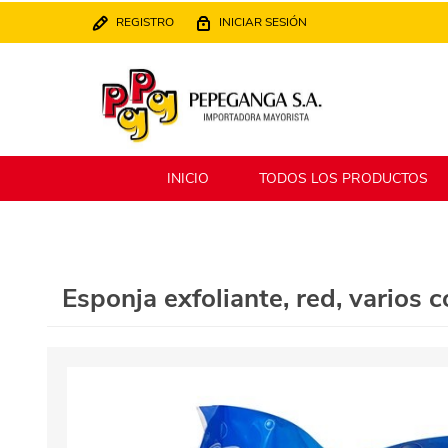
REGISTRO
INICIAR SESIÓN
INICIO
TODOS LOS PRODUCTOS
Berlina
Filippo
Esponja exfoliante, red, varios c
MATPack
XALINGO
Alklin
Winning Star