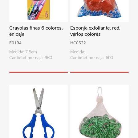
Crayolas finas 6 colores,
Esponja exfoliante, red,
en caja
varios colores
E0194
HC0522
Medida: 7.5cm
Medida:
Cantidad por caja: 960
Cantidad por caja: 600