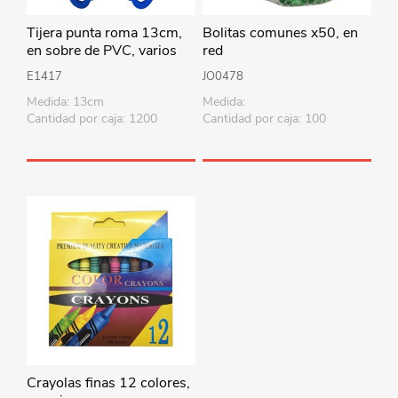
Tijera punta roma 13cm,
Bolitas comunes x50, en
en sobre de PVC, varios
red
colores
E1417
JO0478
Medida: 13cm
Medida:
Cantidad por caja: 1200
Cantidad por caja: 100
Crayolas finas 12 colores,