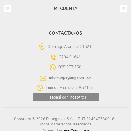
MI CUENTA
CONTACTANOS
Domingo Aramburú 1521
2204 0164*
095 977 750
info@pepeganga.com.uy
Lunes a Viernes de 9 a 18hs.
Trabajá con nosotros
Copyright ® 2026 Pepeganga S.A.. - RUT 214047730016 -
Todos los derechos reservados.
Powered by
nopCommerce