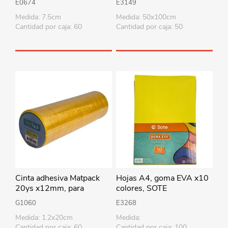
E0674
E3149
Medida: 7.5cm
Medida: 50x100cm
Cantidad por caja: 60
Cantidad por caja: 50
Cinta adhesiva Matpack
Hojas A4, goma EVA x10
20ys x12mm, para
colores, SOTE
cintero, PACK x12 rollos
G1060
E3268
Medida: 1.2x20cm
Medida:
Cantidad por caja: 60
Cantidad por caja: 100