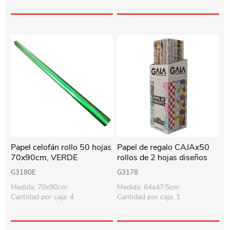
Papel celofán rollo 50 hojas
Papel de regalo CAJAx50
70x90cm, VERDE
rollos de 2 hojas diseños
surtidos
G3180E
G3178
Medida: 70x90cm
Medida: 64x47.5cm
Cantidad por caja: 4
Cantidad por caja: 1