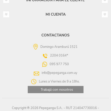
INFORMACIÓN PARA EL CLIENTE
MI CUENTA
CONTACTANOS
Domingo Aramburú 1521
2204 0164*
095 977 750
info@pepeganga.com.uy
Lunes a Viernes de 9 a 18hs.
Trabajá con nosotros
Copyright ® 2026 Pepeganga S.A.. - RUT 214047730016 -