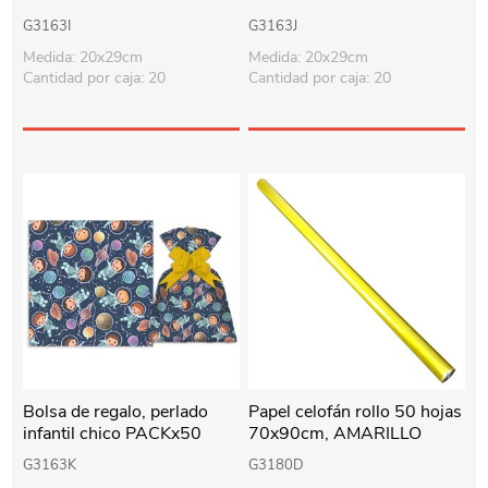
G3163I
G3163J
Medida: 20x29cm
Medida: 20x29cm
Cantidad por caja: 20
Cantidad por caja: 20
Bolsa de regalo, perlado
Papel celofán rollo 50 hojas
infantil chico PACKx50
70x90cm, AMARILLO
G3163K
G3180D