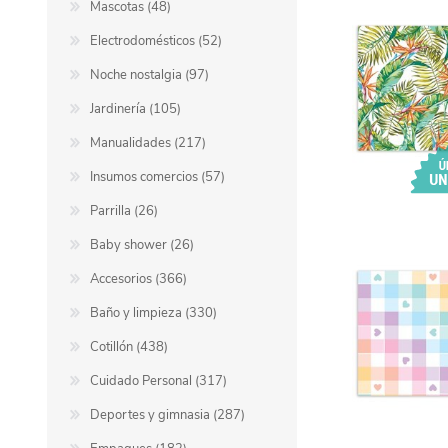
Mascotas (48)
Electrodomésticos (52)
Berlina Air
GPLAST
Noche nostalgia (97)
Jardinería (105)
BERLINA GLASS
GALA
Manualidades (217)
Insumos comercios (57)
Berlina Home Muebles
Berlina Outdoor
Parrilla (26)
Baby shower (26)
HOCO
PILTUR
Accesorios (366)
Baño y limpieza (330)
Cotillón (438)
KEMEI
Beauty Angel
Cuidado Personal (317)
Deportes y gimnasia (287)
Ninguna
Sote