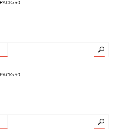
de PACKx50
erlina Travel
mom
RAINHA
Maxeb
oofix
BEIFA
de PACKx50
estway
Jilong
T&G
Armoric