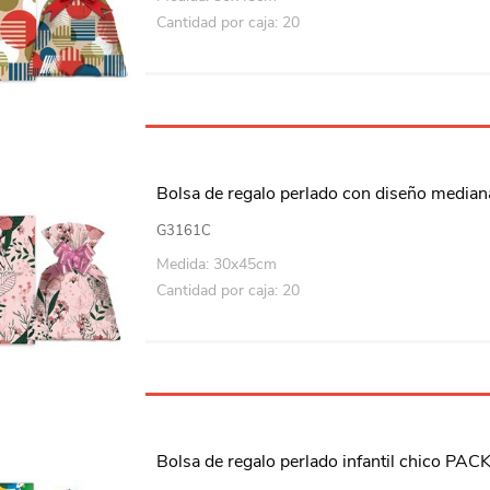
Cantidad por caja: 20
Bolsa de regalo perlado con diseño medi
G3161C
Medida: 30x45cm
Cantidad por caja: 20
Bolsa de regalo perlado infantil chico PAC