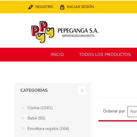
REGISTRO
INICIAR SESIÓN
INICIO
TODOS LOS PRODUCTOS
Berlina
Filippo
CATEGORÍAS
MATPack
XALINGO
Cocina (1041)
Ordenar por
Bebé (93)
Alklin
Winning Star
Envoltura regalos (164)