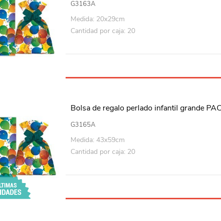
G3163A
Medida: 20x29cm
Cantidad por caja: 20
Bolsa de regalo perlado infantil grande P
G3165A
Medida: 43x59cm
Cantidad por caja: 20