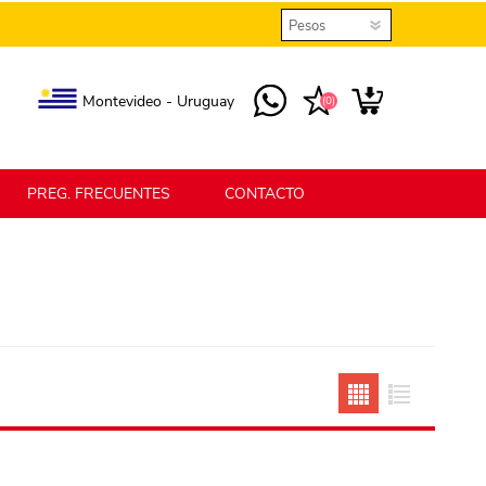
Montevideo - Uruguay
(0)
PREG. FRECUENTES
CONTACTO
elmax
Berlina Home
erlina Home Jardín
Berlina Home Textil
KLGO
SHPLAST