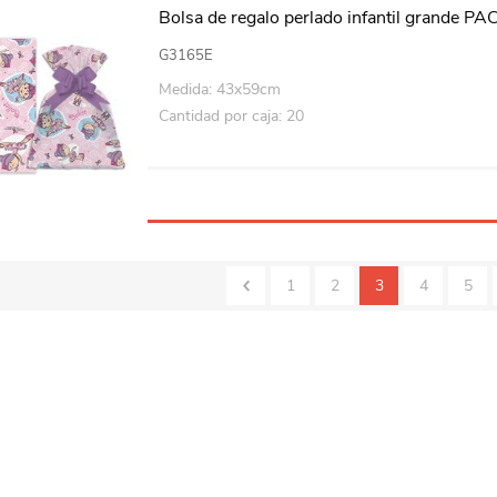
Bolsa de regalo perlado infantil grande P
G3165E
Medida: 43x59cm
Cantidad por caja: 20
1
2
3
4
5