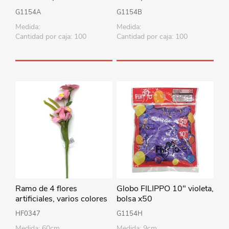
G1154A
G1154B
Medida:
Medida:
Cantidad por caja: 100
Cantidad por caja: 100
Ramo de 4 flores
Globo FILIPPO 10" violeta,
artificiales, varios colores
bolsa x50
HF0347
G1154H
Medida: 60cm
Medida: 9cm