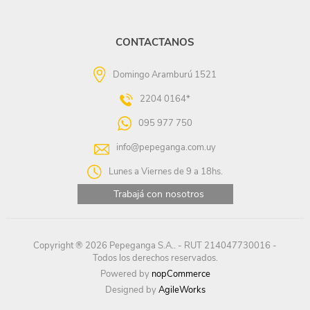
CONTACTANOS
Domingo Aramburú 1521
2204 0164*
095 977 750
info@pepeganga.com.uy
Lunes a Viernes de 9 a 18hs.
Trabajá con nosotros
Copyright ® 2026 Pepeganga S.A.. - RUT 214047730016 -
Todos los derechos reservados.
Powered by
nopCommerce
Designed by
AgileWorks