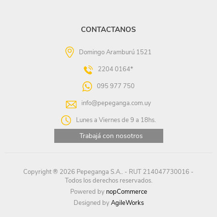
CONTACTANOS
Domingo Aramburú 1521
2204 0164*
095 977 750
info@pepeganga.com.uy
Lunes a Viernes de 9 a 18hs.
Trabajá con nosotros
Copyright ® 2026 Pepeganga S.A.. - RUT 214047730016 -
Todos los derechos reservados.
Powered by
nopCommerce
Designed by
AgileWorks